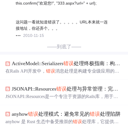
this.confirm("欢迎您!", "333.aspx?url=" + url);
这问题一看就知道错误了。。。。。URL本来就一连
接地址，你还弄个。。。
2010-11-15
——到底了——
ActiveModel::Serializers
错误
处理终极指南：构建标准化API
在Rails API开发中，
错误
消息处理是构建专业级应用的关
键环节。ActiveModel::Serializers提供了强大的
错误
序列化
功能，让开发者能够创建符合JSON:API规范的标准化
错误
JSONAPI::Resources
错误
处理与异常管理：完整
错
响应。本文将为您揭示如何充分利用这一功能来提升API
的质量和用户体验。😊 ## 为什么
错误
消息标准化如此重
JSONAPI::Resources是一个专注于资源的Rails库，用于开
要？ 在API开发中，统一的
错误
响应格式不仅能够提升前
发符合JSON:API规范的服务器。在构建API时，
错误
处理
端开发效率，还能显著改善用户体验。Ac
是确保系统稳定性和用户体验的关键部分。本文将详细介
anyhow
错误
处理模式：避免常见的
错误
处理陷阱
绍如何在JSONAPI::Resources中实现完整的
错误
响应处
理，帮助开发者轻松应对各种异常情况。 ##
错误
处理基
anyhow 是 Rust 生态中备受推崇的
错误
处理库，它提供了
础：异常类体系 JSONAPI::Resources提供了一套完整的异
灵活的具体
错误
类型，基于 std::error::Error 构建，让开发者