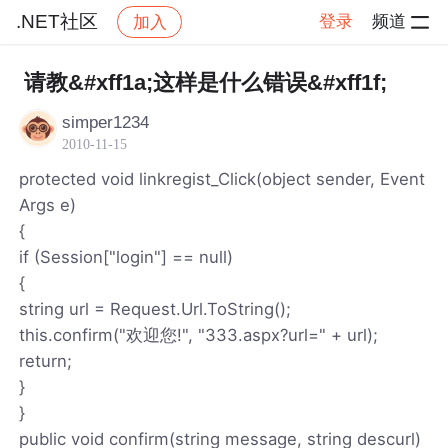
.NET社区
登录
频道
加入
帖子详情
社区
.NET社区
请教&#xff1a;这样是什么错误&#xff1f;
simper1234
2010-11-15
protected void linkregist_Click(object sender, Event
Args e)
{
if (Session["login"] == null)
{
string url = Request.Url.ToString();
this.confirm("欢迎您!", "333.aspx?url=" + url);
return;
}
}
public void confirm(string message, string descurl)