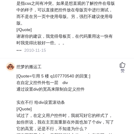
是指css之间有冲突。如果是想直观的了解控件在母版
中的样子，可以直接把控件放在母版页中进行测试，
而不是在另一页中使用母版。另，强烈不建议使用母
版。
[/Quote]
谢谢你的建议，我觉得母板页，在代码重用这一快有
时我觉得比较好一些。。。
2010-11-15
挖梦的搬运工
赞
[Quote=引用 5 楼 q107770540 的回复:]
在自定义控件外包一层 div
通过设置div的宽高来限制自定义控件
实在不行 给div设置滚动条
[/Quote]
试过了，在定义用户控件时，我就写好它的样式了，
如你所说，我在主页面重新在外面也加了个div，写了
它的高宽，还是不行，不知道为什么？