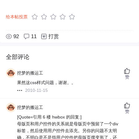
给本帖投票
92
11
打赏
全部评论
挖梦的搬运工
赞
果然这css样式问题，谢谢。。
2010-11-15
挖梦的搬运工
赞
[Quote=引用 6 楼 hwbox 的回复:]
母版页和用户控件的关系就是母版页中预留了一个div
标签，然后使用用户控件去添充。另你的问题不太明
确，不明白是不是指用户控件把母版页撑变形了，还