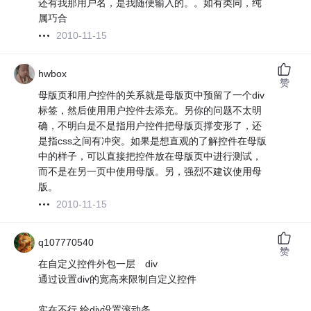
还有我那用户名，是我随便输入的。。如有类同，纯
属巧合
2010-11-15
hwbox
赞
母版页和用户控件的关系就是母版页中预留了一个div
标签，然后使用用户控件去添充。另你的问题不太明
确，不明白是不是指用户控件把母版页撑变形了，还
是指css之间有冲突。如果是想直观的了解控件在母版
中的样子，可以直接把控件放在母版页中进行测试，
而不是在另一页中使用母版。另，强烈不建议使用母
版。
2010-11-15
q107770540
赞
在自定义控件外包一层 div
通过设置div的宽高来限制自定义控件
实在不行 给div设置滚动条