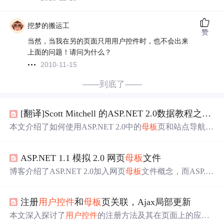
挖梦的搬运工
赞
当然，当我在另的页面只用用户控件时，也不会出来
上面的问题！请问为什么？
2010-11-15
——到底了——
[翻译]Scott Mitchell 的ASP.NET 2.0数据教程之三：
本文介绍了如何使用ASP.NET 2.0中的
母板
页和站点导航特
性来统一网站布局和导航。通过创建
母板
页和站点地图，
实现了页面布局的集中管理和自动化的导航构建。
ASP.NET 1.1 模拟 2.0 网页
母板
文件
博客介绍了ASP.NET 2.0加入网页
母板
文件概念，而ASP.N
ET 1.1可模拟该功能。详细说明了模拟的大致方法，包括
建立
用户
控件
PageMaster.ascx、ContentPlaceHolder.ascx、Pa
注册
用户
控件
和
母板
页关联，Ajax局部更新
geContent.ascx，设置相关属性，最后展示了使用
母板
的示
例，还提及.NET Framework 1.1 SP1支持最好。
本文深入探讨了
用户
控件
的注册方法及其在页面上的应