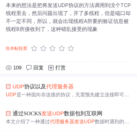
本来的想法是把将发送UDP协议的方法调用到没个TCP
线程里去，然后问题出现了，开了多线程，但是端口却
不一定不同，所以，就会出现线程A所要的验证信息被
线程B所接收到了，这种错乱接受的现象
给本帖投票
109
回复
打赏
UDP
协议以及
代理服务器
UDP
是一种面向非连接的协议，无需预先建立连接即可
发
送
数据，适合对可靠性要求不高的场景。与TCP相比，TC
P提供可靠性但有较大的连接开销，而
UDP
则更轻量但不
通过SOCKS
发送
UDP
数据包到互联网
可靠。多点广播通过MulticastSocket实现，允许数据同时
发
送
给多台主机。
代理服务器
如HTTP和SOCKS代理，用于
本文介绍了一种通过
代理服务器
发送
UDP
数据时遇到的
问
介于浏览器和Web服务器之间，提供多种代理类型和配置
题
及解决方案。作者最初尝试直接向目标服务器
发送
UDP
属性。
数据包但未收到回应，通过调整与
代理服务器
交互的方式