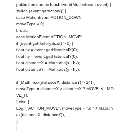
public boolean onTouchEvent(MotionEvent event) {
switch (event.getAction()) {
case MotionEvent.ACTION_DOWN:
moveType = 0;
break;
case MotionEvent.ACTION_MOVE:
if (event.getHistorySize() > 0) {
float hx = event.getHistoricalX(0);
float hy = event.getHistoricalY(0);
float distanceX = Math.abs(x - hx);
float distanceY = Math.abs(y - hy);
if (Math.max(distanceX, distanceY) > 14) {
moveType = distanceY > distanceX ? MOVE_V : MO
VE_H;
} else {
Log.i("ACTION_MOVE", moveType + ",d:" + Math.m
ax(distanceX, distanceY));
}
}