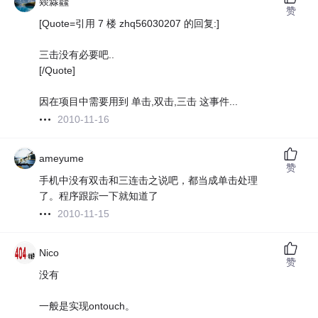
燚㵘䲜
赞
[Quote=引用 7 楼 zhq56030207 的回复:]
三击没有必要吧..
[/Quote]
因在项目中需要用到 单击,双击,三击 这事件...
2010-11-16
ameyume
赞
手机中没有双击和三连击之说吧，都当成单击处理
了。程序跟踪一下就知道了
2010-11-15
Nico
赞
没有
一般是实现ontouch。