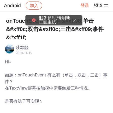
Android
登录
频道
加入
帖子详情
社区
Android
onTouchEvent 有么有&#xff08;单击
&#xff0c;双击&#xff0c;三击&#xff09;事件
&#xff1f;
燚㵘䲜
2010-11-15
Hi~
如题：onTouchEvent 有么有（单击，双击，三击）事
件？
在TextView屏幕按触摸中需要触发三种情况。
是否有法子可实现？