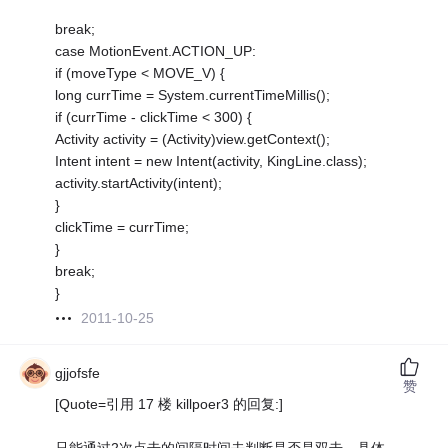
break;
case MotionEvent.ACTION_UP:
if (moveType < MOVE_V) {
long currTime = System.currentTimeMillis();
if (currTime - clickTime < 300) {
Activity activity = (Activity)view.getContext();
Intent intent = new Intent(activity, KingLine.class);
activity.startActivity(intent);
}
clickTime = currTime;
}
break;
}
2011-10-25
gjjofsfe
赞
[Quote=引用 17 楼 killpoer3 的回复:]