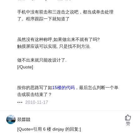
手机中没有双击和三连击之说吧，都当成单击处理
了。程序跟踪一下就知道了
虽然没有这种称呼,如果做出来不就有了吗?
触摸屏应该可以实现, 只是找不到方法.
做不出来就只能改设计了.
[/Quote]
按你的思路写了如
15楼的代码
，最后怎么判断一个单
击或双击结束了？
2010-11-17
燚㵘䲜
赞
[Quote=引用 6 楼 dinjay 的回复:]