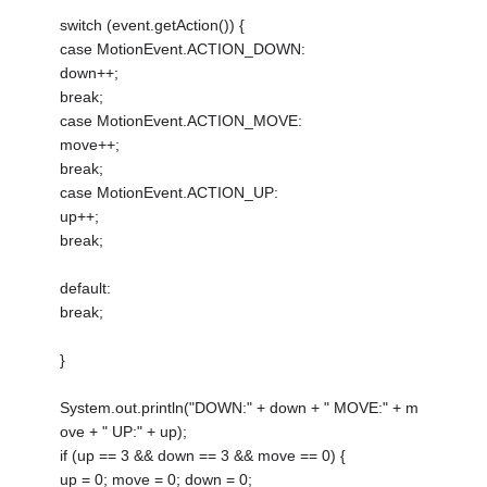
switch (event.getAction()) {
case MotionEvent.ACTION_DOWN:
down++;
break;
case MotionEvent.ACTION_MOVE:
move++;
break;
case MotionEvent.ACTION_UP:
up++;
break;
default:
break;
}
System.out.println("DOWN:" + down + " MOVE:" + m
ove + " UP:" + up);
if (up == 3 && down == 3 && move == 0) {
up = 0; move = 0; down = 0;