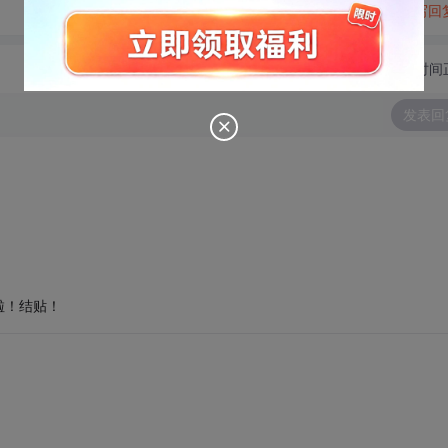
转发到动态
举报
写回
切换为时间
发表回
啦！结贴！