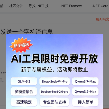
部
社区公告
.NET Core
寻找 .NET 技术达人
.NET Framework
用AI写
RL发送一个字符流信息
***”，前提是该信息要以流的形式发送，
可。