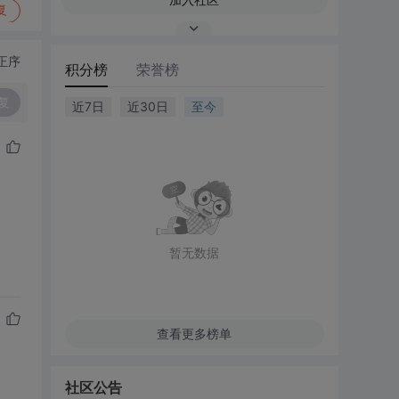
复
正序
积分榜
荣誉榜
复
近7日
近30日
至今
暂无数据
查看更多榜单
社区公告