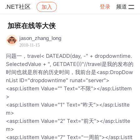
.NET社区
登录
频道
加入
帖子详情
社区
.NET社区
加班在线等大侠
jason_zhang_long
2010-11-15
问题一，travel< DATEADD(day, -" + dropdowntime.
SelectedValue + ", GETDATE())"//travel是我的发布的
时间也就是所有的历史时间，我前台是<asp:DropDow
nList ID="dropdowntime" runat="server">
<asp:ListItem Value="" Text="不限"></asp:ListItem
>
<asp:ListItem Value="1" Text="昨天"></asp:ListIte
m>
<asp:ListItem Value="2" Text="前天"></asp:ListIte
m>
<asp:ListItem Value="7" Text="一周前"></asp:ListIt