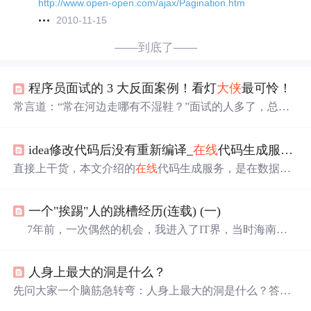
http://www.open-open.com/ajax/Pagination.htm
2010-11-15
——到底了——
程序员面试的 3 大反面案例！看灯
大侠
最可怜！
常言道：“常在河边走哪有不湿鞋？”面试的人多了，总会
碰上几个另类的，所以我们从中选几位特别有代表性的，
专家们经常说反面教材也是很有教育意义的，对不对？希
idea修改代码后没有重新编译_
在线
代码生成服务，拯救程序员熬夜、
望本文多少能帮到在职场打拼的各位同学，同时也能为BO
SS找到更多适合的人才。 1.猫系小哥： 这位面谈的职位是
直接上干货，本文介绍的
在线
代码生成服务，是在数据库
网络研发工程师，属于技术开发岗位，简历上写了有大型
建模完成后，根据数据库表进行完整的、跨语言的代码生
游戏开发经验并获得多个业内奖项。 约好了下午三点面
成服务，他有以下特点：1、生成的结果代码，完全脱离设
试，结果中午一点半小哥就到了...
一个"挨踢"人的跳槽经历(连载) (一)
计平台，就和常规自己开发的结果没差别，没有平台环境
的依赖；程序开发网络配图2、生成的结果代码是完整的，
7年前，一次偶然的机会，我进入了IT界，当时海南最
如生成的SpringBoot、Vue工程，都是完整项目：SpringBoo
大的软件公司“国信”，经常朋友一起聚会的时候，有朋友
t工程是一个完整的Maven工程，轻松导入Eclipse、IDEA，
问起我职业的时候，我回答：做软件开发，IT行业。然后
包含...
人身上最大的洞是什么？
就会经常有一些类似于“高科技”啊、“有前途”啊之类的客
套之词迎面拂来，当时感觉真的不错，仿佛自己就站在行
先问大家一个脑筋急转弯：人身上最大的洞是什么？答案
业fashion的最前延。 刚进软件公司的时候，我记得当时
是脑洞。两周前，小灰发起了一场有趣的脑洞大赛，大赛