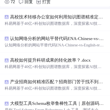
72
回复
打赏
高校技术转移办公室如何利用知识图谱精准定位产业需求与技术适配点？.docx
科易网基于40亿+科创知识图谱数据库，深度探索AI技术
在技术转移、成果转化、技术经纪、知识产权、产业创
新、科技招商等垂直领域的多样化应用场景，研究科技创
认知网络分析的网站平替代码ENA-Chinese-vs-English-reproducible.zip
新领域的AI+数智化解决方案，推动科技创新与产业创新
智能化发展。
认知网络分析的网站平替代码ENA-Chinese-vs-English-repro
ducible.zip
高校如何提升科研成果的转化效率？.docx
科易网基于40亿+科创知识图谱数据库，深度探索AI技术
在技术转移、成果转化、技术经纪、知识产权、产业创
新、科技招商等垂直领域的多样化应用场景，研究科技创
产业招商如何精准匹配？招商部门苦于找不到符合产业链补链强链方向的目标企业怎么办？.docx
新领域的AI+数智化解决方案，推动科技创新与产业创新
智能化发展。
科易网基于40亿+科创知识图谱数据库，深度探索AI技术
在技术转移、成果转化、技术经纪、知识产权、产业创
新、科技招商等垂直领域的多样化应用场景，研究科技创
大模型工具Schema枚举鲁棒性工具｜原创源码+测试+离线报告
新领域的AI+数智化解决方案，推动科技创新与产业创新
智能化发展。
原创 Tool Schema Enum Robustness Lab 工具，测试大小