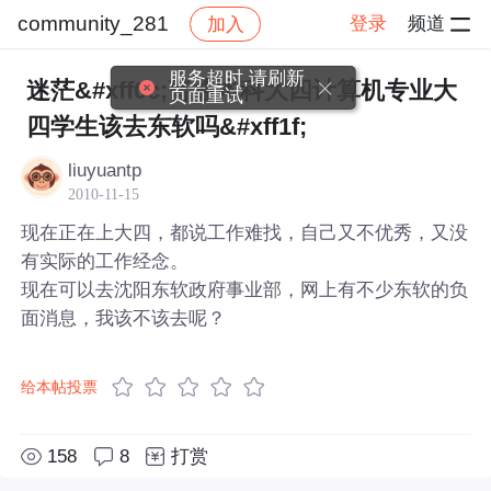
community_281
登录
频道
加入
帖子详情
社区
community_281
服务超时,请刷新
迷茫&#xff0c;普通本科大四计算机专业大
页面重试
四学生该去东软吗&#xff1f;
liuyuantp
2010-11-15
现在正在上大四，都说工作难找，自己又不优秀，又没
有实际的工作经念。
现在可以去沈阳东软政府事业部，网上有不少东软的负
面消息，我该不该去呢？
给本帖投票
158
8
打赏