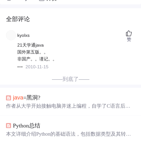
全部评论
kyolxs
赞
21天学通java
国外第五版。。
非国产。。谨记。。
2010-11-15
——到底了——
java
=黑洞?
作者从大学开始接触电脑并迷上编程，自学了C语言后转
向
Java
，并深入学习了J2EE等相关技术。但在投入大量时
间后感到迷茫，专业的通信工程似乎并不需要
Java
，对未
Python总结
来职业方向产生了疑问。
本文详细介绍Python的基础语法，包括数据类型及其转
换、运算符、字符串操作、列表、元组、字典和集合的基