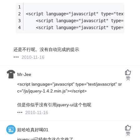
<script language="javascript" type="text/java
    <script language="javascript" type="text/
    <script language="javascript" type="text/
还是不行呢。没有自动完成的提示
2010-11-16
Mr-Jee
赞
<script language="javascript" type="text/javascript" sr
c="/js/jquery-1.4.2.min.js"></script>
但是你似乎没有引用jquery-ui这个包呢
2010-11-16
娃哈哈真好喝01
赞
jquery ui已经包含这个文件了