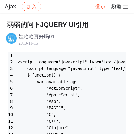
Ajax
登录
频道
加入
帖子详情
社区
Ajax
弱弱的问下JQUERY UI引用
娃哈哈真好喝01
2010-11-16
<script language="javascript" type="text/javascr
    <script language="javascript" type="text/jav
	$(function() {
		var availableTags = [
			"ActionScript",
			"AppleScript",
			"Asp",
			"BASIC",
			"C",
			"C++",
			"Clojure",