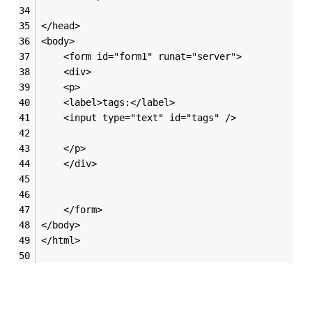
</head>
<body>
    <form id="form1" runat="server">
    <div>
    <p>
    <label>tags:</label>
    <input type="text" id="tags" />
    </p>
    </div>
    </form>
</body>
</html>