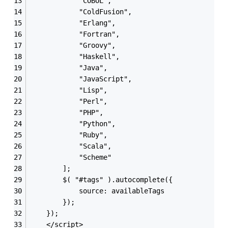
			"COBOL",
			"ColdFusion",
			"Erlang",
			"Fortran",
			"Groovy",
			"Haskell",
			"Java",
			"JavaScript",
			"Lisp",
			"Perl",
			"PHP",
			"Python",
			"Ruby",
			"Scala",
			"Scheme"
		];
		$( "#tags" ).autocomplete({
			source: availableTags
		});
	});
	</script>