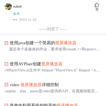
subxli
赞
参考
2010-11-16
——到底了——
使用java创建一个简易的
视屏
播放器
最近有个多媒体的作业，要求使用visualC++和opencv编
写一个简易的
视屏
播放器
，对于C/C++残疾者而言是不可
能的，于是萌生了用java编写的想法。具体经验分享一
使用AVPlaer创建
视屏
播放器
下。 目标：制作简易
视屏
播放器
开发工具：eclipse4.5.
1；VLC2.2.1 具体内容：完成了
视屏
的加载、播放、退出
//#PlayerView.m文件中 #import "PlayerView.h" #import <AVF
的功能；实现了
视屏
播放过程中控制播放进程；实现播放
oundation/AVFoundation.h> #import "ZQYSliderView.h" @int
过程中控制暂停。 ...
erface PlayerView() @property(nonatomic,copy)NSString * url
video
视屏
播放器
详细控制
Str; @property(nonatom...
canplay、play、pause是video提供的API，在视频加载完成
后需要设置视频的总时长duration也是来源于自身的API但
是需要格式化时间设置当前播放时间通过自身API，current
简单的利用系统控制器的
视屏
播放器
Time#id . innerHTMl = 格式化时间函数(video . currentTime)