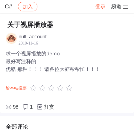
C#
登录
频道
加入
帖子详情
社区
C#
关于视屏播放器
null_account
2010-11-16
求一个视屏播放的demo
最好写注释的
优酷 那种！！！ 请各位大虾帮帮忙！！！
给本帖投票
98
1
打赏
全部评论