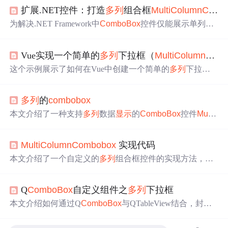
扩展.NET控件：打造
多列
组合框
Multi
Column
ComboBox
为解决.NET Framework中
ComboBox
控件仅能展示单列数
据的局限，项目提供扩展控件
Multi
Column
ComboBox
。
介绍了其定义、特性，阐述自定义控件类继承、
多列
数据
Vue实现一个简单的
多列
下拉框（
Multi
Column
Com
显示
绘制、数据绑定、列宽计算调整等技术，还提及用户
交互体验优化策略，助力开发者创建定制界面。
这个示例展示了如何在Vue中创建一个简单的
多列
下拉框
组件。使用`v-for`指令遍历数据列表，将`personName`、`pe
rsonId`和`personAge`
显示
在选项中，并通过`v-model`双向
多列
的
combobox
绑定选中项。
本文介绍了一种支持
多列
数据
显示
的
ComboBox
控件
Multi
Column
ComboBox
，该控件可在VisualStudio.net2003环境
下使用，通过设置Data、ValueMember、DisplayMember及D
Multi
Column
Combobox
实现代码
isplay
Column
s属性，即可实现
多列
数据的
正确
显示
。
本文介绍了一个自定义的
多列
组合框控件的实现方法，该
控件继承自
ComboBox
，并通过绑定数据源实现了下拉列
表的
多列
显示
功能。文章详细展示了如何通过创建自定义
Q
ComboBox
自定义组件之
多列
下拉框
窗体来实现数据筛选及下拉列表的交互操作。
本文介绍如何通过Q
ComboBox
与QTableView结合，封装
一个支持
多列
显示
、列宽调整、隐藏列及携带用户数据的
自定义
多列
下拉框组件，适用于员工、产品等复杂数据选