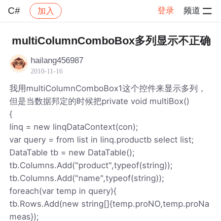
C#
登录
频道
加入
帖子详情
社区
C#
multiColumnComboBox多列显示不正确
hailang456987
2010-11-16
我用multiColumnComboBox1这个控件来显示多列，
但是当数据邦定的时候把private void multiBox()
{
linq = new linqDataContext(con);
var query = from list in linq.productb select list;
DataTable tb = new DataTable();
tb.Columns.Add("product",typeof(string));
tb.Columns.Add("name",typeof(string));
foreach(var temp in query){
tb.Rows.Add(new string[]{temp.proNO,temp.proNa
meas});