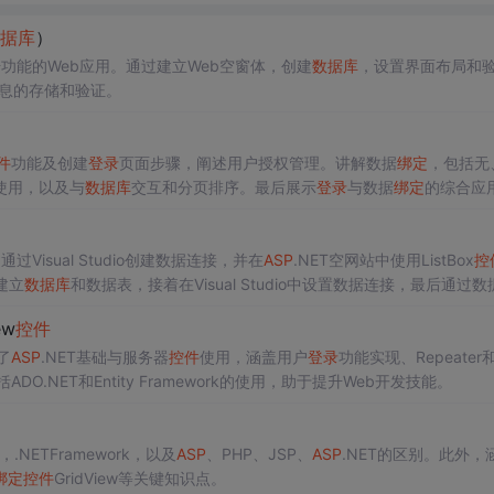
据库
）
功能的Web应用。通过建立Web空窗体，创建
数据库
，设置界面布局和
息的存储和验证。
件
功能及创建
登录
页面步骤，阐述用户授权管理。讲解数据
绑定
，包括无
使用，以及与
数据库
交互和分页排序。最后展示
登录
与数据
绑定
的综合应
通过Visual Studio创建数据连接，并在
ASP
.NET空网站中使用ListBox
控
、建立
数据库
和数据表，接着在Visual Studio中设置数据连接，最后通过数
ew
控件
了
ASP
.NET基础与服务器
控件
使用，涵盖用户
登录
功能实现、Repeater和
ADO.NET和Entity Framework的使用，助于提升Web开发技能。
NETFramework，以及
ASP
、PHP、JSP、
ASP
.NET的区别。此外，
绑定
控件
GridView等关键知识点。