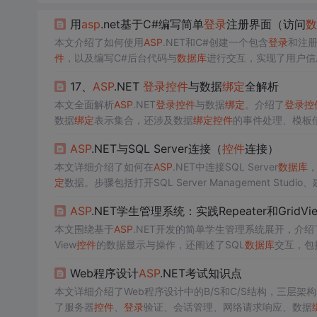
用
asp
.net基于C#编写简单
登录
注册界面（访问
数
本文介绍了如何使用
ASP
.NET和C#创建一个包含
登录
和注册
件
，以及编写C#后台代码与
数据库
进行交互，实现了用户信
17、
ASP
.NET
登录
控件
与数据
绑定
全解析
本文全面解析
ASP
.NET
登录
控件
与数据
绑定
。介绍了
登录
控
数据
绑定
表示集合，还涉及数据
绑定
控件
的事件处理、模板
ASP
.NET与SQL Server连接（
控件
连接）
本文详细介绍了如何在
ASP
.NET中连接SQL Server
数据库
，
定
数据。步骤包括打开SQL Server Management Studio
配置向导将
数据库
连接到
控件
，实现数据展示。
ASP
.NET学生管理系统：实践Repeater和GridVi
本文围绕基于
ASP
.NET开发的简单学生管理系统展开，介绍
View
控件
的数据显示与操作，还阐述了SQL
数据库
交互，包括
Web程序设计
ASP
.NET考试知识点
本文详细介绍了Web程序设计中的B/S和C/S结构，三层架构，.
了服务器
控件
、
登录
验证、会话管理、网络请求响应、数据