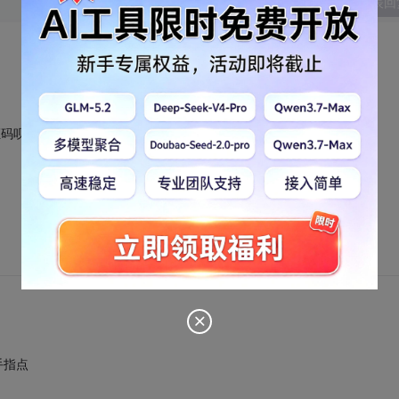
发表回
证码呗
手指点