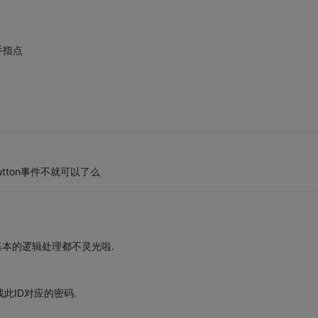
手指点
button事件不就可以了么
基本的逻辑处理都不灵光啦.
找此ID对应的密码.