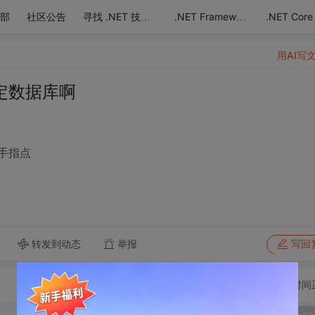
部
社区公告
.NET Core
寻找 .NET 技术达人
.NET Framework
用AI写
定数据库啊
手指点
转发到动态
举报
写回
切换为时间