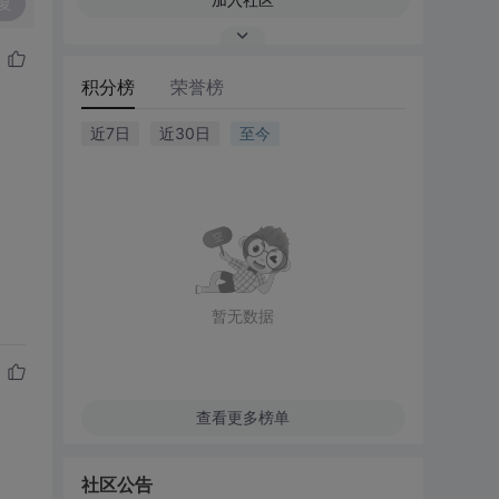
复
积分榜
荣誉榜
近7日
近30日
至今
暂无数据
查看更多榜单
社区公告