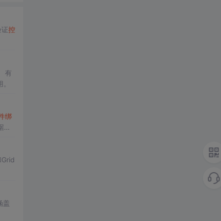
验证
控
、有
用。
件
绑
据源
Grid
涵盖