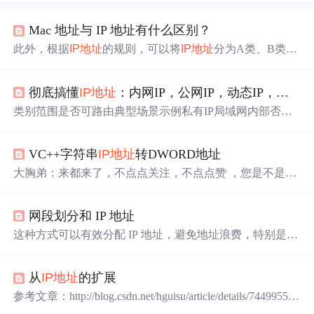
Mac 地址与 IP 地址有什么区别？
此外，根据
IP地址
的规则，可以将
IP地址
分为A类、B类、
C类、D类和E类，每一类地址具有不同的长度、可用范围
和保留位。A类地址是最重要的地址，通常用于大型主
彻底搞懂
IP地址
：内网IP，公网IP，动态IP，静态IP
机、政府机构和大型企业的网络，B类和C类地址用于中小
型主机和家庭宽带，而D类和E类地址主要用于无类域网。
类别范围是否可路由典型场景示例私有IP局域网内部否宿
这一层的协议包括TCP、UDP、SPX等。这一层的协议主
舍局域网、热点内网172.25.206.211（我的校园网IP）公网I
要负责将数据从源设备传输到目标设备，并确保数据能够
P全球唯一是云服务器、部分宽带110.87.4.243（我的校园
到达目标设备所在的网络。目前最新的IP协议版本是IPv
VC++字符串
IP地址
转DWORD地址
网出口IP）动态IP可能变动是/否家庭宽带、校园网114.34.1
6，它提供了更多的
IP地址
类型和更高的安全
性能
，但也增
2.56（日变）静态IP长期固定是企业专线、云服务CGNAT
大胸弟：来都来了，不点点关注，不点点赞 ，您是不是有
加了更多的复杂性和实现难度。
IP多用户共享否移动流量、部分宽带附录：
IP地址
自查小
点太不讲武德了！ 实现功能：把字符串
IP地址
转DWORD
工具检测本地IP：Windows命令行输入ipconfig/ Mac终端输
地址 ，如转换成CIPAddressCtrl 添加的DWORD变量 DWO
入。
网段划分和 IP 地址
RD m_dwIpaddress; string strIPAddress = "192.168.10.10"; m_
dwIpaddress = IP_str2int(strIPAddress.c_str()); m_dwIpaddress
这种方式可以有效分配 IP 地址，避免地址浪费，特别是在
= ntohl(m_dwIpaddr...
IPv4 地址资源有限的情况下。每一个
连接
到互联网的设
备，都需要一个公网 IP 地址，以便其它设备可以与之通
从
IP地址
的扩展
信。​ 如果在子网内新增一台主机，这台主机的网络号与子
网的网络号保持一致，但主机号不能与子网中其他主机的
参考文章：http://blog.csdn.net/hguisu/article/details/7449955
主机号重复。地址分配：为每个
连接
到公网的设备分配一
使用TCP/IP协议进行网络应用开发的朋友首先要面对的就