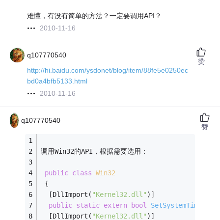
难懂，有没有简单的方法？一定要调用API？
2010-11-16
q107770540
赞
http://hi.baidu.com/ysdonet/blog/item/88fe5e0250ec
bd0a4bfb5133.html
2010-11-16
q107770540
赞
调用Win32的API，根据需要选用：
public
class
Win32
 {
  [DllImport(
"Kernel32.dll"
)]
public
static
extern
bool
SetSystemTime
(ref
  [DllImport(
"Kernel32.dll"
)]