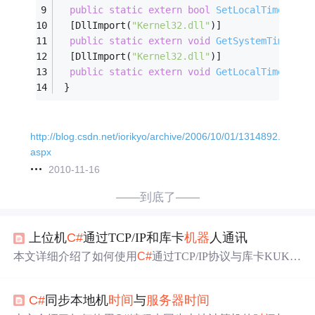
public
static
extern
bool
SetLocalTime
(ref 
  [DllImport(
"Kernel32.dll"
)]
public
static
extern
void
GetSystemTime
(ref
  [DllImport(
"Kernel32.dll"
)]
public
static
extern
void
GetLocalTime
(ref 
 }
http://blog.csdn.net/iorikyo/archive/2006/10/01/1314892.
aspx
2010-11-16
——到底了——
上位机
C#
通过TCP/IP和库卡
机器
人通讯
本文详细介绍了如何使用
C#
通过TCP/IP协议与库卡KUKA
机器
人进行通讯。首先，需要在
机器
人端安装“ETHERNE
TKRL”软件并完成初步测试。接着，文章阐述了将上位机
C#
同步本地机
时间
与
服务器
时间
设置为
服务器
，
机器
人作为客户端的通讯模式，重点讲解