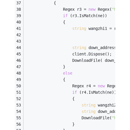
            {   
                Regex r3 = 
new
 Regex(
"http:/
if
 (r3.IsMatch(ne))   
                {   
string
 wangzhi1 = r3.Mat
string
 down_address1 = 
"
                    client.Dispose();   
                    DownloadFile( down_addre
                }   
else
                {   
                    Regex r4 = 
new
 Regex(@
"l
if
 (r4.IsMatch(ne))   
                    {   
string
 wangzhi2 = r2
string
 down_address2
                        DownloadFile(
"http:/
                    }   