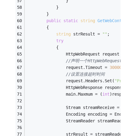
                }   
            }
        }   
public
static
string
GetWebContent
(
s
        {   
string
 strResult = 
""
;   
try
            {   
                HttpWebRequest request = (Ht
//声明一个HttpWebRequest请求  
                request.Timeout = 
30000
;   
//设置连接超时时间   
                request.Headers.Set(
"Pragma"
                HttpWebResponse response = (
                main.Maxmum = (
int
)response.
                Stream streamReceive = respo
                Encoding encoding = Encoding
                StreamReader streamReader = 
                strResult = streamReader.Rea