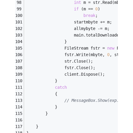
int
 m = str.Read(mbyte, 
if
 (m == 
0
)   
break
;   
                    startmbyte += m;   
                    allmybyte -= m;
                    main.totalDownloadedByte
                }   
                FileStream fstr = 
new
 FileSt
                fstr.Write(mbyte, 
0
, startmb
                str.Close();   
                fstr.Close();   
                client.Dispose();   
            }   
catch
            {   
// MessageBox.Show(exp.Messa
            }   
        }
    }   
}