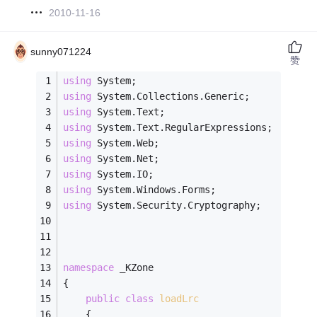
2010-11-16
sunny071224
赞
using
 System;
using
 System.Collections.Generic;
using
 System.Text;
using
 System.Text.RegularExpressions;
using
 System.Web;
using
 System.Net;
using
 System.IO;
using
 System.Windows.Forms;  
using
 System.Security.Cryptography;
namespace
 _KZone
{
public
class
loadLrc
    {