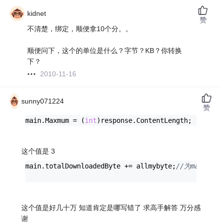
kidnet
赞
不清楚，绑定，顺便拿10个分。。
顺便问下，这个的单位是什么？字节？KB？你转换
下？
2010-11-16
sunny071224
赞
main.Maxmum = (
int
)response.ContentLength; ;
//为
这个值是 3
main.totalDownloadedByte += allmybyte;
//为main
这个值是好几十万 知道肯定是哪写错了 求高手解答 万分感
谢