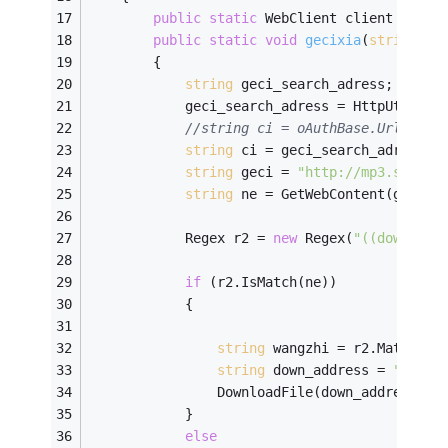
public
static
 WebClient client = 
new
public
static
void
gecixia
(
string
 na
        {
string
 geci_search_adress;
            geci_search_adress = HttpUtility
//string ci = oAuthBase.UrlEncod
string
 ci = geci_search_adress; 
string
 geci = 
"http://mp3.sogou.
string
 ne = GetWebContent(geci);
            Regex r2 = 
new
 Regex(
"((downlrc
if
 (r2.IsMatch(ne))   
            {   
string
 wangzhi = r2.Match(ne
string
 down_address = 
"http:
                DownloadFile(down_address, A
            }   
else