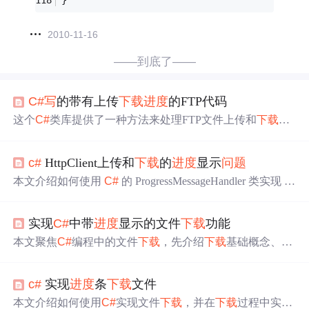
2010-11-16
——到底了——
C#
写
的带有上传
下载
进度
的FTP代码
这个
C#
类库提供了一种方法来处理FTP文件上传和
下载
，
包括事件处理来跟踪
下载
和上传
进度
。它支持在传输过程
中取消操作，并通过事件通知应用程序当前的传输状态。
c#
HttpClient上传和
下载
的
进度
显示
问题
本文介绍如何使用
C#
的 ProgressMessageHandler 类实现 H
TTP 请求上传和
下载
过程中的
进度
跟踪。通过 HttpClient
和 ProgressMessageHandler 结合使用，可以在上传或
下载
过
实现
C#
中带
进度
显示的文件
下载
功能
程中获取实时的
进度
百分比。
本文聚焦
C#
编程中的文件
下载
，先介绍
下载
基础概念、同
步与异步
下载
及网络错误处理。接着阐述异步
下载
方法、
进度
更新事件处理、UI线程安全更新。还探讨大文件
下载
c#
实现
进度
条
下载
文件
优化策略，介绍HttpClient类，最后说明错误处理与断点续
传机制，提升
下载
功能健壮性与用户体验。
本文介绍如何使用
C#
实现文件
下载
，并在
下载
过程中实时