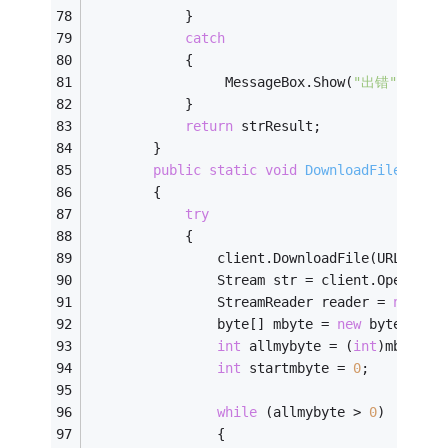
            }   
catch
            {   
                 MessageBox.Show(
"出错"
);   
            }   
return
 strResult;   
        }   
public
static
void
DownloadFile
(
stri
        {   
try
            {   
                client.DownloadFile(URLAddre
                Stream str = client.OpenRead
                StreamReader reader = 
new
 St
                byte[] mbyte = 
new
 byte[
1000
int
 allmybyte = (
int
)mbyte.L
int
 startmbyte = 
0
;
while
 (allmybyte > 
0
)   
                {