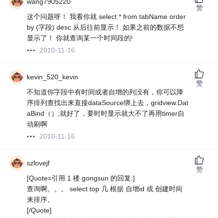
wang7905220
赞
这个问题呀！ 我看你就 select * from tabName order
by (字段) desc 从后往前显示！ 如果之前的数据不想
显示了！ 你就查询某一个时间段的!
2010-11-16
kevin_520_kevin
赞
不知道你字段中有时间或者自增的列没有，你可以降
序排列查找出来直接dataSource绑上去，gridview.Dat
aBind（）;就好了，要时时显示就大不了再用timer自
动刷啊
2010-11-16
szlovejf
赞
[Quote=引用 1 楼 gongsun 的回复:]
查询啊。。。 select top 几 根据 自增id 或 创建时间
来排序。
[/Quote]