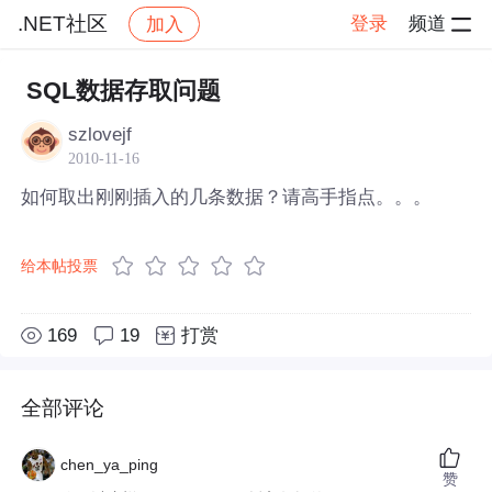
.NET社区
登录
频道
加入
帖子详情
社区
.NET社区
SQL数据存取问题
szlovejf
2010-11-16
如何取出刚刚插入的几条数据？请高手指点。。。
给本帖投票
169
19
打赏
全部评论
chen_ya_ping
赞