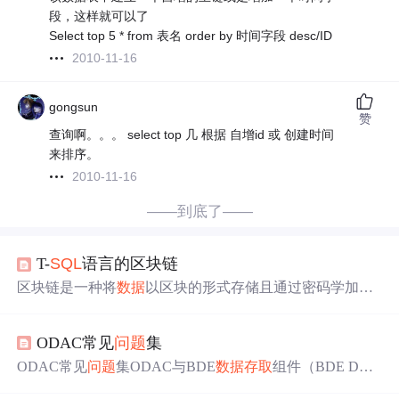
段，这样就可以了
Select top 5 * from 表名 order by 时间字段 desc/ID
2010-11-16
gongsun
赞
查询啊。。。 select top 几 根据 自增id 或 创建时间
来排序。
2010-11-16
——到底了——
T-
SQL
语言的区块链
区块链是一种将
数据
以区块的形式存储且通过密码学加密
的分布式
数据
库技术。每一个区块包含了一组交易信息，
并通过哈希函数与前一个区块相连。因为每个区块都包含
ODAC常见
问题
集
前一个区块的信息，所以形成了一条不可更改的链条。区
块链技术这一结构使得
数据
存储更加安全，且可追溯。T-
S
ODAC常见
问题
集ODAC与BDE
数据
存取
组件（BDE DA
QL
（Transact-
SQL
）是微软
SQL
Server和Sybase
数据
库管理
C）相比有什么优势? 极高速的
数据
存取
，这一点非