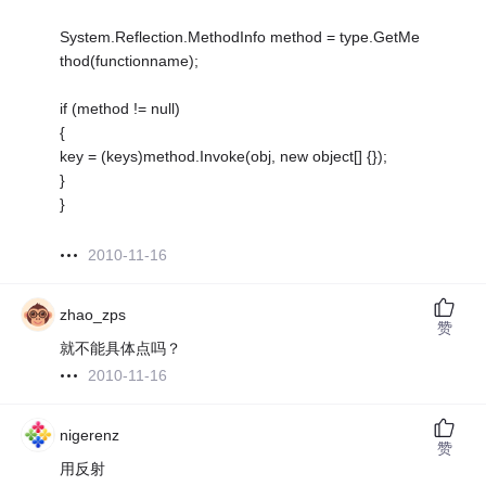
System.Reflection.MethodInfo method = type.GetMe
thod(functionname);
if (method != null)
{
key = (keys)method.Invoke(obj, new object[] {});
}
}
2010-11-16
zhao_zps
赞
就不能具体点吗？
2010-11-16
nigerenz
赞
用反射