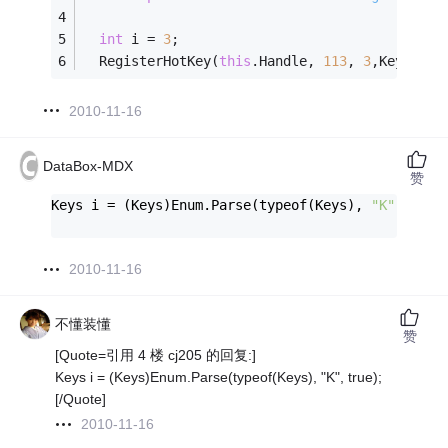
int
 i = 
3
;
  RegisterHotKey(
this
.Handle, 
113
, 
3
,Key); 
/
2010-11-16
DataBox-MDX
赞
Keys i = (Keys)Enum.Parse(typeof(Keys), 
"K"
, 
true
2010-11-16
不懂装懂
赞
[Quote=引用 4 楼 cj205 的回复:]
Keys i = (Keys)Enum.Parse(typeof(Keys), "K", true);
[/Quote]
2010-11-16