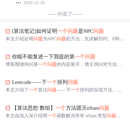
2010-11-16
——到底了——
[算法笔记]如何证明
一个
问题
是NPC
问题
本文介绍证明
问题
为NPC
问题
的方法，先讲解归约、P和N
P概念，证明分三步：先证
问题
是NP
问题
，再找NPC
问题
X证明X ≤ P Y，最后证X有解当且仅当Y有解。还给出课
你能不能复述一下我提的第
一个
问题
程安排、4 - COLOR染色等例子，分享做题经验并分析决
策、搜索和最优
问题
关系。
博客围绕询问第
一个
问题
的内容展开，博主询问对方自己
第
一个
问题
是什么。
Leetcode——下
一个
排列
问题
本文介绍了
一个
算法
问题
——下
一个
排列的实现方法。该
算法通过两次遍历找到可以进行交换的元素，并完成升序
排列，实现原地修改数组的目标。文章提供了详细的步骤
【算法思想·数组】
一个
方法团灭nSum
问题
说明及Java代码实现。
本文由浅入深介绍用
一个
函数解决所有 nSum 类型
问题
。
先讲解 twoSum
问题
的算法思路，包括基本思路及避免结
果重复的方法；接着阐述 3Sum、4Sum
问题
的解法，通过