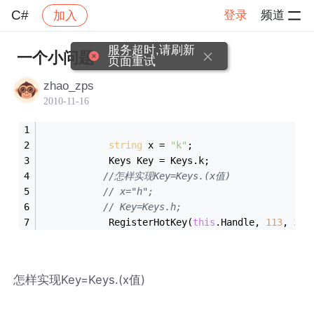
C#
登录
频道
加入
帖子详情
社区
C#
服务超时,请刷新
一个小问题
页面重试
zhao_zps
2010-11-16
string
 x = 
"k"
; 
            Keys Key = Keys.k;
//怎样实现Key=Keys.(x值)
// x="h";
// Key=Keys.h;
            RegisterHotKey(
this
.Handle, 
113
, 
3
,K
怎样实现Key=Keys.(x值)