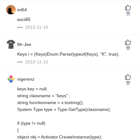
int64
赞
ascii码
2010-11-16
Mr-Jee
赞
Keys i = (Keys)Enum.Parse(typeof(Keys), "K", true);
2010-11-16
nigerenz
赞
keys key = null;
string classname = "keys" ;
string functionname = x.tostring();
System.Type type = Type.GetType(classname);
if (type != null)
{
object obj = Activator.CreateInstance(type);