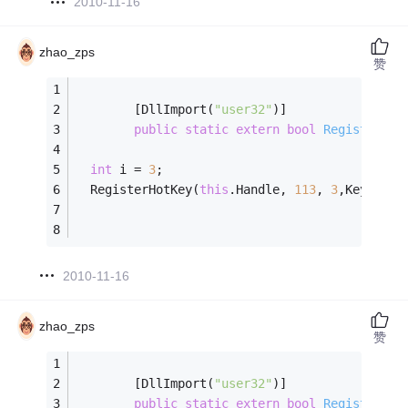
2010-11-16
zhao_zps
赞
        [DllImport(
"user32"
)]
public
static
extern
bool
RegisterHot
int
 i = 
3
;
  RegisterHotKey(
this
.Handle, 
113
, 
3
,Key); 
/
2010-11-16
zhao_zps
赞
        [DllImport(
"user32"
)]
public
static
extern
bool
RegisterHot