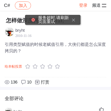
C#
登录
频道
加入
帖子详情
社区
C#
服务超时,请刷新
怎样做深度拷贝&#xff1f;
页面重试
bryht
2010-11-16
引用类型赋值的时候老赋值引用，大侠们都是怎么深度
拷贝的？
给本帖投票
136
10
打赏
全部评论