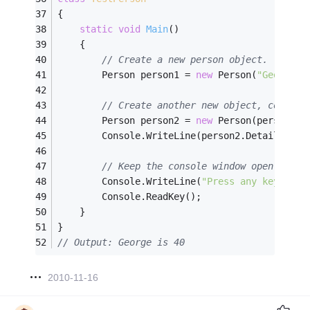
{
static
void
Main
()
    {
// Create a new person object.
        Person person1 = 
new
 Person(
"George"
,
// Create another new object, copying
        Person person2 = 
new
 Person(person1);
        Console.WriteLine(person2.Details);
// Keep the console window open in de
        Console.WriteLine(
"Press any key to e
        Console.ReadKey();
    }
}
// Output: George is 40
2010-11-16