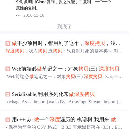
个对象调用Clone复制，反之只能手工复制，一个一个
属性的复制。
2010-11-16
——到底了——
做
不少项目时，都用到了这个，
深度
拷贝
，浅入
拷
深度
拷贝
，浅入
拷贝
浅
拷贝
：只复制对象的基本类型,对象
类型,仍属于原来的引用。 深
拷贝
：不仅复制对象的基本
类,同时也复制原对象中的对象.完全产生新对象。 深
Web前端必
做
笔记之一：对象
拷贝
(三)
深度
拷贝
拷贝
与浅
拷贝
不同的是对于引用
拷贝
的处理，深
拷贝
将会
在新对象中创建和原有对象中对应值类型的字段并且赋
`Web前端必
做
笔记之一：对象
拷贝
(三)
深度
拷贝
<script> //
值。浅
拷贝
不会创建新引用类型，会返回相同的类型引
浅
拷贝
解决的问题是：如果是原始类型，全都
拷贝
过来，
用。深
拷贝
会重新创建新对象，返回新对象的引用字。C#
如果是引用类型就无法进行
拷贝
,所以就要进行一个
深度
的
重的观察者模
Serializable,利用序列化来
做
深度
拷贝
拷贝
。这就是浅
拷贝
和深
拷贝
的区别 //在了解
深度
拷贝
之
前，我们需要知道递归 //什么是递归？ //简单来说自己调用
package Assis; import java.io.ByteArrayInputStream; import jav
自己 function fun(){ fun(); } fun(); //这样就会一直调用
a.io.ByteArrayOutputStream; import java.io.ObjectInputStream;
import java.io.ObjectOutputStream; import java.io.Serializable;
用c++或c
做
一个
深度
遍历的 棋谱树,我用来
做
围棋
//...
• 保存为简单的 CSV 格式：B,3,3 表示黑棋落在 (3,3)，EN