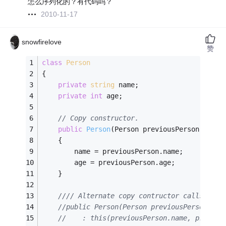
怎么序列化的？有代码吗？
2010-11-17
snowfirelove
赞
class
Person
{
private
string
 name;
private
int
 age;
// Copy constructor.
public
Person
(Person previousPerson)
    {
        name = previousPerson.name;
        age = previousPerson.age;
    }
//// Alternate copy contructor calls the 
//public Person(Person previousPerson)
//    : this(previousPerson.name, previou