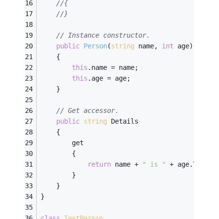
//{
//}
// Instance constructor.
public
Person
(
string
 name, 
int
 age)
    {
this
.name = name;
this
.age = age;
    }
// Get accessor.
public
string
 Details
    {
        get
        {
return
 name + 
" is "
 + age.ToStri
        }
    }
}
class
TestPerson