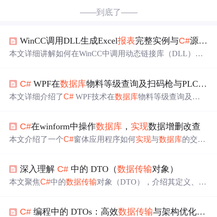
——到底了——
WinCC调用DLL生成Excel
报表
完整实例与
C#
源码详解
本文详细讲解如何在WinCC中调用动态链接库（DLL）生
成Excel
报表
，涵盖DLL创建与注册、
C#
开发环境配置、E
xcel操作函数编写、WinCC调用机制、
数据传输
方式及
报
C#
WPF在
数据库
物料等级查询及扫码枪与PLC
数据
表
自动化流程。通过完整实例与源码解析，帮助用户
实现
工业现场数据的高效导出与
报表
生成。
本文详细介绍了
C#
WPF技术在
数据库
物料等级查询及扫
码枪与PLC
数据传输
中的应用。探讨了使用ADO.NET进行
数据库
操作，包括创建连接、执行查询等；还介绍了TCP/I
C#
在winform中操作
数据库
，
实现
数据增删改查
P通信基础，以及异步后台任务处理、错误处理和数据安全
措施，以避免UI阻塞，提升应用稳定性。
本文介绍了一个
C#
窗体应用程序如何
实现
与
数据库
的交
互，包括数据的增删改查等功能。通过创建专用的
数据库
操作类和
数据传输
类简化了
数据库
操作流程。
深入理解
C#
中的 DTO（
数据传输
对象）
本文聚焦
C#
中的
数据传输
对象（DTO），介绍其定义、核
心特征与设计原则，阐述使用DTO可减少
数据传输
量、提
高安全性等优势。还讲解了手动封装、使用框架等设计方
C#
编程中的 DTOs：高效
数据传输
与架构优化指南
法，以及在Web API开发、微服务通信等场景的应用，同