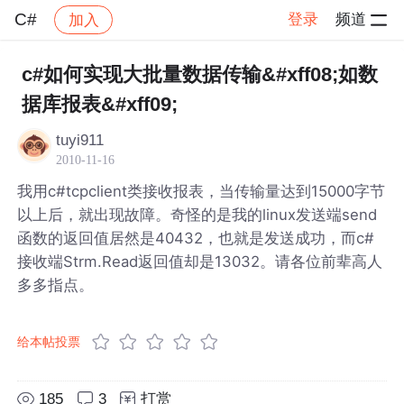
C#
登录
频道
加入
帖子详情
社区
C#
c#如何实现大批量数据传输&#xff08;如数
据库报表&#xff09;
tuyi911
2010-11-16
我用c#tcpclient类接收报表，当传输量达到15000字节
以上后，就出现故障。奇怪的是我的linux发送端send
函数的返回值居然是40432，也就是发送成功，而c#
接收端Strm.Read返回值却是13032。请各位前辈高人
多多指点。
给本帖投票
185
3
打赏