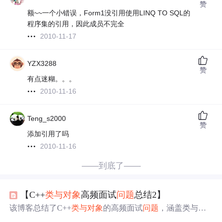
赞
额~~一个小错误，Form1没引用使用LINQ TO SQL的
程序集的引用，因此成员不完全
2010-11-17
YZX3288
赞
有点迷糊。。。
2010-11-16
Teng_s2000
赞
添加引用了吗
2010-11-16
——到底了——
【C++
类与对象
高频面试
问题
总结2】
该博客总结了C++
类与对象
的高频面试
问题
，涵盖类与面
向对象基础、类的作用域与内存模型、默认成员函数等方