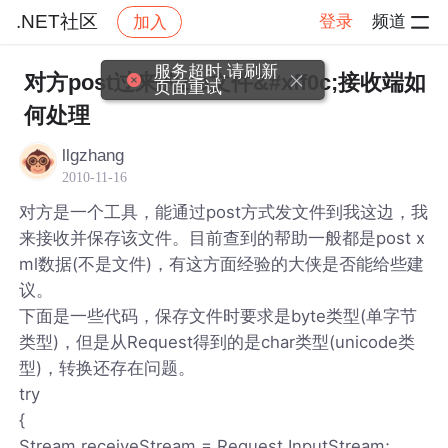
.NET社区
登录
频道
加入
帖子详情
社区
.NET社区
服务超时,请刷新
对方post过来的zip文件&#xff0c;接收端如
页面重试
何处理
llgzhang
2010-11-16
对方是一个工具，能通过post方式发文件到我这边，我
来接收并保存该文件。目前查到的帮助一般都是post x
ml数据(不是文件)，有这方面经验的大侠是否能给些建
议。
下面是一些代码，保存文件时要求是byte类型(单字节
类型)，但是从Request得到的是char类型(unicode类
型)，转换还存在问题。
try
{
Stream receiveStream = Request.InputStream;