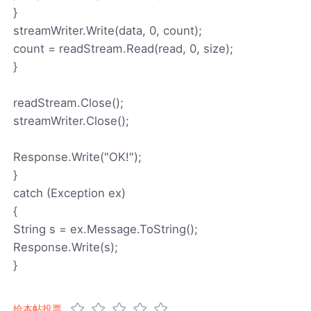
}
streamWriter.Write(data, 0, count);
count = readStream.Read(read, 0, size);
}
readStream.Close();
streamWriter.Close();
Response.Write("OK!");
}
catch (Exception ex)
{
String s = ex.Message.ToString();
Response.Write(s);
}
给本帖投票