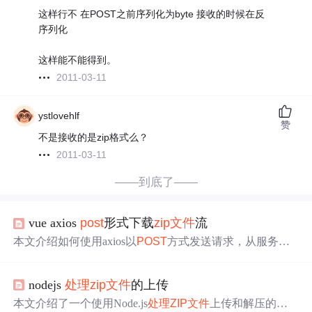
这样行不 在POST之前序列化为byte 接收的时候在反
序列化
这样能不能得到。
2011-03-11
ystlovehlf
赞
不是接收的是zip格式么？
2011-03-11
——到底了——
vue axios
post
形式下载
zip
文件
流
本文介绍如何使用axios以
POST
方式发送请求，从服务器
获取
ZIP
文件
流并下载到本地的方法。详细解释了设置请求
头、响应类型及使用Blob对象
处理
文件
流的过程。
nodejs
处理
zip
文件
的上传
本文介绍了一个使用Node.js
处理
ZIP
文件
上传和解压的实