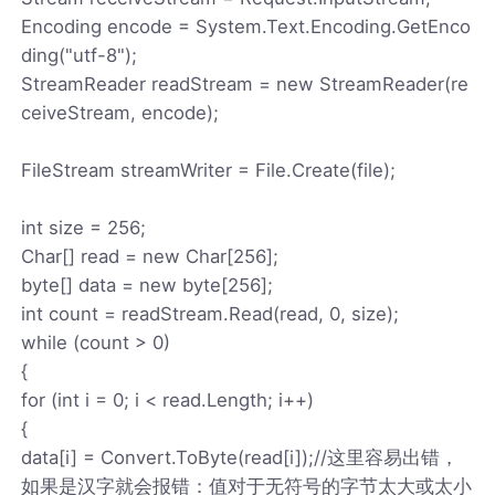
Encoding encode = System.Text.Encoding.GetEnco
ding("utf-8");
StreamReader readStream = new StreamReader(re
ceiveStream, encode);
FileStream streamWriter = File.Create(file);
int size = 256;
Char[] read = new Char[256];
byte[] data = new byte[256];
int count = readStream.Read(read, 0, size);
while (count > 0)
{
for (int i = 0; i < read.Length; i++)
{
data[i] = Convert.ToByte(read[i]);//这里容易出错，
如果是汉字就会报错：值对于无符号的字节太大或太小