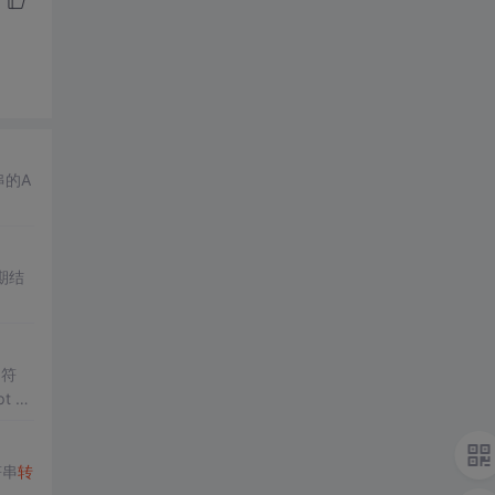
串的A
期结
 符
t 中
符串
转