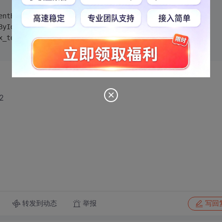
entById("tbx_total"); 
ById("txtsum");
x_total.value)*1.01;
2
转发到动态
举报
写回