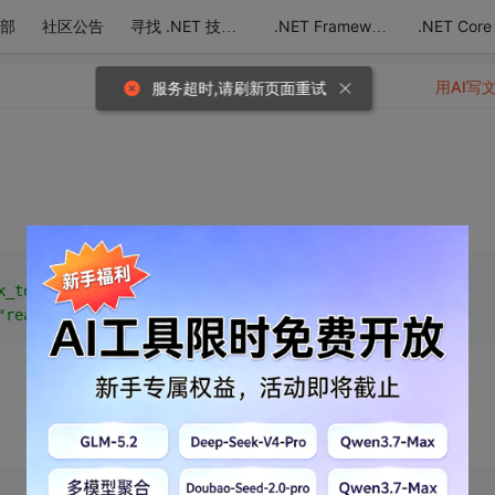
部
社区公告
.NET Core
寻找 .NET 技术达人
.NET Framework
用AI写
服务超时,请刷新页面重试
x_total"
type
=
"text"
onblur
=
"checkprice()"
 />
"readonly"
maxlength
=
"7"
size
=
"12"
 />