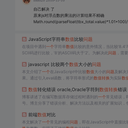
hsn820
2010-11-16
自己解决 了
原来js对浮点数的乘法的计算结果不精确
Math.round(parseFloat(tbx_total.value)*1.01*100)
JavaScript字符串
数值
比较
问题
在项目中遇到
一个
字符串
数值
比较的意外情况，当比较'8.4'与'21
SCII码进行比较，'8'的ASCII码大于'2'。为解决此
问题
，需
javascript 比较两个
数值
大小的
问题
本文介绍了
一个
在JavaScript中比较
数值
大小的
问题
及解决
果。通过引入eval函数，将字符串形式的
数值
转换
为实际
数
数值
转化错误 oracle,Oracle字符到
数值
转换
错误
博客讲述了在编写数据库存储过程时遇到的
一个
常见错误，即
号。博主分享了错误分析、解决方法以及相关的扩展知识，包括变量赋
的字符与
数值
转换
。同时，提到了在 IE8 中 parseInt 的
问题
前端
数值
对比
本文解决了
一个
常见的编程
问题
，即在JavaScript中直