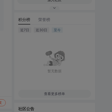
积分榜
荣誉榜
近7日
近30日
至今
暂无数据
查看更多榜单
复
社区公告