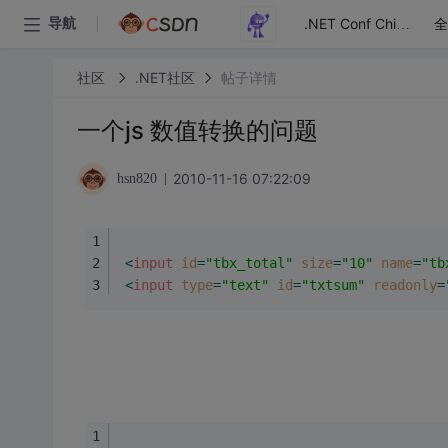
全
导航
.NET Conf China
社区
.NET社区
帖子详情
一个js 数值转换的问题
2010-11-16 07:22:09
hsn820
<
input
id
=
"tbx_total"
size
=
"10"
name
=
"tb
<
input
type
=
"text"
id
=
"txtsum"
readonly
=