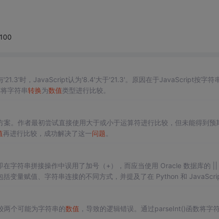
/100
.3'时，JavaScript认为'8.4'大于'21.3'。原因在于JavaScript按字符
要将字符串
转换
为
数值
类型进行比较。
方案。作者最初尝试直接使用大于或小于运算符进行比较，但未能得到预
值
再进行比较，成功解决了这一
问题
。
在字符串拼接操作中误用了加号（+），而应当使用 Oracle 数据库的 ||
值、字符串连接的不同方式，并提及了在 Python 和 JavaScrip
以及 Oracle 的
数值
和
转换
函数。
接比较两个可能为字符串的
数值
，导致的逻辑错误。通过parseInt()函数将字