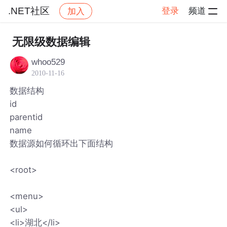
.NET社区
登录
频道
加入
帖子详情
社区
.NET社区
无限级数据编辑
whoo529
2010-11-16
数据结构
id
parentid
name
数据源如何循环出下面结构
<root>
<menu>
<ul>
<li>湖北</li>