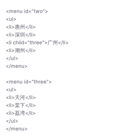
<menu id="two">
<ul>
<li>惠州</li>
<li>深圳</li>
<li child="three">广州</li>
<li>潮州</li>
</ul>
</menu>
<menu id="three">
<ul>
<li>天河</li>
<li>棠下</li>
<li>荔湾</li>
</ul>
</menu>