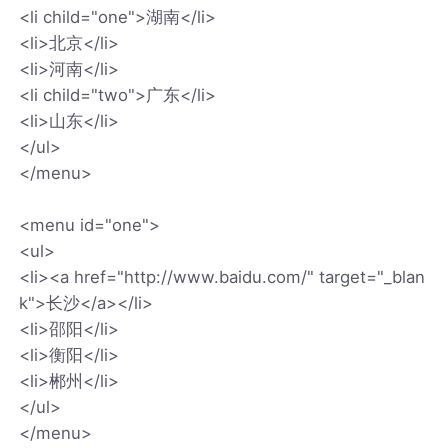
<li child="one">湖南</li>
<li>北京</li>
<li>河南</li>
<li child="two">广东</li>
<li>山东</li>
</ul>
</menu>
<menu id="one">
<ul>
<li><a href="http://www.baidu.com/" target="_blan
k">长沙</a></li>
<li>邵阳</li>
<li>衡阳</li>
<li>郴州</li>
</ul>
</menu>