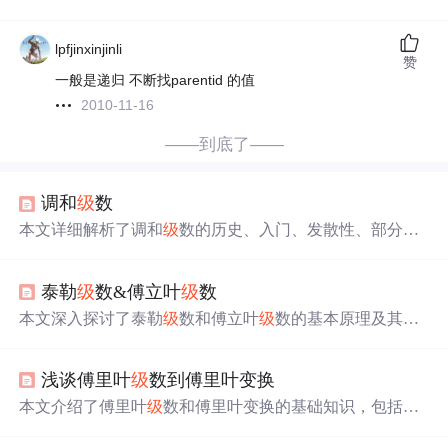
lpfjinxinjinli
赞
一般是递归 不断找parentid 的值
2010-11-16
——到底了——
调和
级
数
本文详细解析了调和
级
数的历史、入门、发散性、部分和
等相关概念，通过比较审敛法、积分判别法、反证法等方
法证明其发散性，展示了其发散率及其部分和的特性。文
泰勒
级
数&傅立叶
级
数
章还探讨了与其相关的
级
数，如交错调和
级
数、广义调和
级
数等，提供了丰富的数学洞察。
本文深入探讨了泰勒
级
数和傅立叶
级
数的基本原理及其应
用，对比分析了两者在数学解析上的差异。泰勒
级
数主要
用于将复杂函数分解为多项式，提高计算效率；傅立叶
级
浅谈傅里叶
级
数到傅里叶变换
数则侧重于周期信号的分解，揭示信号的频域特性。
本文介绍了傅里叶
级
数和傅里叶变换的基础知识，包括欧
拉公式、傅里叶
级
数的数学原理、正交性、函数展开以及