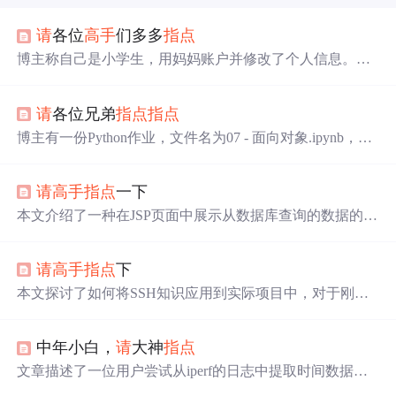
请
各位
高手
们多多
指点
博主称自己是小学生，用妈妈账户并修改了个人信息。博
主表示会
请
高手
多多
指点
，且近期会发布一些bug文章。
请
各位兄弟
指点
指点
博主有一份Python作业，文件名为07 - 面向对象.ipynb，因
不太会做，希望得到大家的
指点
。
请
高手
指点
一下
本文介绍了一种在JSP页面中展示从数据库查询的数据的方
法，并探讨了如何通过点击按钮触发打印功能，以便将页
面上的商品信息如白菜1个2元、土豆1个3元等打印出来。
请
高手
指点
下
本文探讨了如何将SSH知识应用到实际项目中，对于刚学
习完SSH并希望进一步提升技能的读者来说，提供了宝贵
的指导建议。
中年小白，
请
大神
指点
文章描述了一位用户尝试从iperf的日志中提取时间数据和
带宽速率，然后将速率单位转换为Mbits，并使用Python的