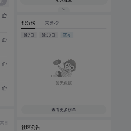
复
积分榜
荣誉榜
近7日
近30日
至今
暂无数据
查看更多榜单
其目
社区公告