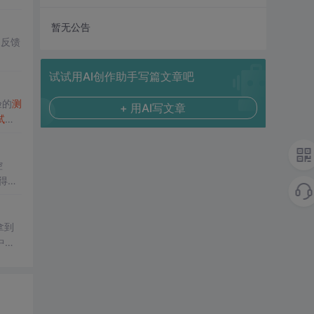
暂无公告
户反馈
。
试试用AI创作助手写篇文章吧
验的
测
+ 用AI写文章
试
工
我对
深
控
得不
作：
中的