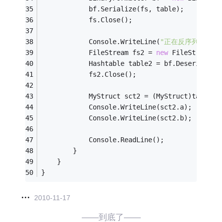
            bf.Serialize(fs, table);
            fs.Close();
            Console.WriteLine(
"正在反序列化"
);
            FileStream fs2 = 
new
 FileStream(
"
            Hashtable table2 = bf.Deserialize
            fs2.Close();
            MyStruct sct2 = (MyStruct)table2[
            Console.WriteLine(sct2.a);
            Console.WriteLine(sct2.b);
            Console.ReadLine();
        }
    }
}
2010-11-17
——到底了——