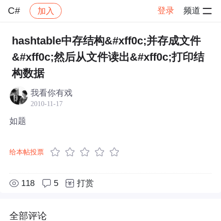
C#
登录
频道
加入
帖子详情
社区
C#
hashtable中存结构&#xff0c;并存成文件
&#xff0c;然后从文件读出&#xff0c;打印结
构数据
我看你有戏
2010-11-17
如题
给本帖投票
118
5
打赏
全部评论