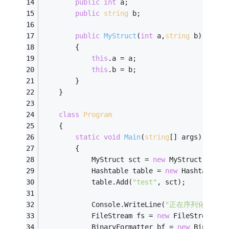
public
int
 a;
public
string
 b;
public
MyStruct
(
int
 a,
string
 b)
        {
this
.a = a;
this
.b = b;
        }
    }
class
Program
    {
static
void
Main
(
string
[] args)
        {
            MyStruct sct = 
new
 MyStruct(
10
, 
"
            Hashtable table = 
new
 Hashtable()
            table.Add(
"test"
, sct);
            Console.WriteLine(
"正在序列化"
);
            FileStream fs = 
new
 FileStream(
"t
            BinaryFormatter bf = 
new
 BinaryFo