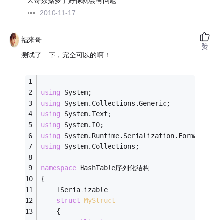
大哥数据多了好像就会有问题
2010-11-17
福来哥
赞
测试了一下，完全可以的啊！
using
 System;
using
 System.Collections.Generic;
using
 System.Text;
using
 System.IO;
using
 System.Runtime.Serialization.Formatters
using
 System.Collections;
namespace
 HashTable序列化结构
{
    [Serializable]
struct
MyStruct
    {