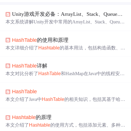
Unity游戏开发必备：ArrayList、Stack、Queue、
Has
本文系统讲解Unity开发中常用的ArrayList、Stack、Queue
和
Hashtable
四种非泛型集合的原理、选型逻辑与实战应
用，涵盖技能撤销（Stack）、AI指令管理（Queue）、物
HashTable
的使用和原理
品
数据
库构建（
Hashtable
）等典型游戏场景，并重点对比
、Stack
、Queue
、Dictionary
非泛型与泛型集合（如List
本文详细介绍了
Hashtable
的基本用法，包括构造函数、
成
）在性能、类型安全及Unity实践中的差异，指出装箱拆箱
员变量、put和get方法等，并对比了
Hashtable
与HashMap
开销、线程安全、哈希键实现等关键陷阱与优化策略。
的不同之处。
HashTable
详解
本文对比分析了
HashTable
和HashMap在Java中的线程安
全、性能、null键值支持、迭代器特性等方面的区别，深入
探讨了两者的工作原理，以及在多线程环境下的表现。
HashTable
本文介绍了Java中
HashTable
的相关知识，包括其基于哈希
表的集合类本质，具有同步性、不允许null值等特性，阐述
了常用方法、代码示例及注意事项，还提及避免哈希冲突
Hashtable
的原理
的方法、性能测试，最后对比了Hashmap和
HashTable
的区
别。
本文介绍了
Hashtable
的使用方式，包括添加元素、多种遍