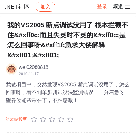
.NET社区
登录
频道
加入
帖子详情
社区
.NET社区
我的VS2005 断点调试没用了 根本拦截不
住&#xff0c;而且失灵时不灵的&#xff0c;是
怎么回事呀&#xff1f;急求大侠解释
&#xff01;&#xff01;
wei02080818
2010-11-17
我做项目中，突然发现VS2005 断点调试没用了，怎么
回事呀，看不到单步调试没法监测错误，十分着急呀，
望各位能帮帮在下，不胜感激！
给本帖投票