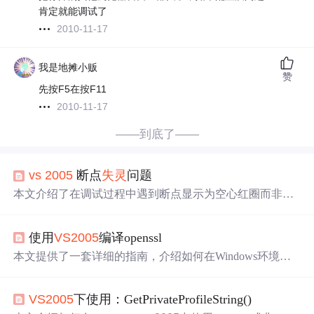
肯定就能调试了
2010-11-17
我是地摊小贩
赞
先按F5在按F11
2010-11-17
——到底了——
vs
2005
断点
失灵
问题
本文介绍了在调试过程中遇到断点显示为空心红圈而非正
常的实心红点的问题及解决方法。通常这表明源码与实际
生成的代码存在差异，解决的办法是重新生成代码并进行
使用
VS
2005
编译openssl
调试。
本文提供了一套详细的指南，介绍如何在Windows环境下
使用
VS
2005
编译OpenSSL，并生成客户端与服务器的公钥
私钥证书文件。涵盖安装ActivePerl、配置环境变量、编译
VS
2005
下使用：GetPrivateProfileString()
过程及证书生成步骤。