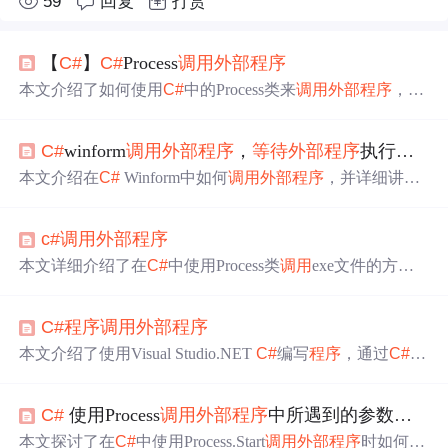
59
回复
打赏
【
C#
】
C#
Process
调用
外部
程序
本文介绍了如何使用
C#
中的Process类来
调用
外部
程序
，包
括创建Process对象、配置启动选项（如输入
输出
、不使用
外壳执行、无窗口模式）、切换工作目录到
外部
程序
目
C#
winform
调用
外部
程序
，
等待
外部
程序
执行完毕才执行下面代码
录、设置
程序
名和传入参数，以及启动、
等待
和关闭
外部
程序
的步骤。同时强调了在
调用
前后改变和恢复工作目录
本文介绍在
C#
Winform中如何
调用
外部
程序
，并详细讲解
的重要性。
了
等待
外部
程序
执行完毕的方法，包括使用静态方法和实
例化方法。
c#
调用
外部
程序
本文详细介绍了在
C#
中使用Process类
调用
exe文件的方
法，包括如何避免弹出命令行窗口，以及如何判断进程是
否运行。文章提供了多个代码示例，帮助读者理解和实
C#
程序
调用
外部
程序
践。
本文介绍了使用Visual Studio.NET
C#
编写
程序
，通过
C#
调
用
Windows记事本
程序
编辑名为test.txt的文本文件。给出了
主要代码，包括
程序
信息类的设置、
外部
程序
的启动、执
C#
使用Process
调用
外部
程序
中所遇到的参数
问题
行时间的打印、
程序
退出处理等内容。
本文探讨了在
C#
中使用Process.Start
调用
外部
程序
时如何正