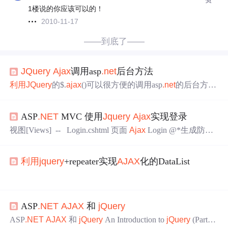
1楼说的你应该可以的！
2010-11-17
——到底了——
JQuery
Ajax
调用asp
.net
后台方法
利用
JQuery
的$.
ajax
()可以很方便的调用asp
.net
的后台方
法。
ASP
.NET
MVC 使用
Jquery
Ajax
实现登录
视图[Views] -- Login.cshtml 页面
Ajax
Login @*生成防伪
标记*@ @Html.AntiForgeryToken() 用户名：
利用
jquery
+repeater实现
AJAX
化的DataList
虽然说微软的DataList相当强大 但是由于需要使用VIEWST
ATE 并且一个简单的操作就必须刷新页面 所以决定在项目
ASP
.NET
AJAX
和
jQuery
中使用
JQUERY
来达到
ajax
化的DataList
当然数据绑定控件还是需要有的 此处仅需要repeater来做到
ASP
.NET
AJAX
和
jQuery
An Introduction to
jQuery
(Part