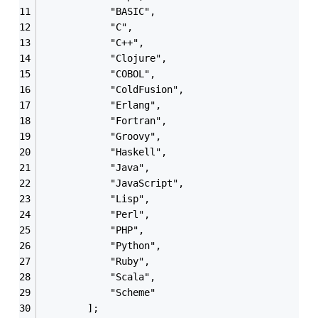
			"BASIC",
			"C",
			"C++",
			"Clojure",
			"COBOL",
			"ColdFusion",
			"Erlang",
			"Fortran",
			"Groovy",
			"Haskell",
			"Java",
			"JavaScript",
			"Lisp",
			"Perl",
			"PHP",
			"Python",
			"Ruby",
			"Scala",
			"Scheme"
		];