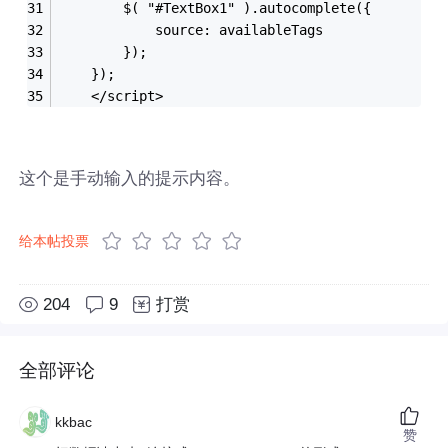
		$( "#TextBox1" ).autocomplete({
		  	source: availableTags
		});
	});
	</script>
这个是手动输入的提示内容。
给本帖投票
204
9
打赏
全部评论
kkbac
赞