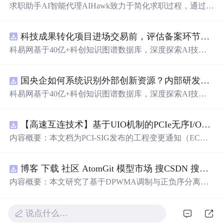
求职助手AI智能代理AIHawk致力于简化求职过程，通过自
动化职位申请流程。借助人工智能，它能够帮助用户以定
制化的方式申请多个职位。
科技成果转化项目进场交易前，评估备案环节需要准备哪些材料？.docx
科易网基于40亿+科创知识图谱数据库，深度探索AI技术
在技术转移、成果转化、技术经纪、知识产权、产业创
新、科技招商等垂直领域的多样化应用场景，研究科技创
国央企如何系统识别外部创新资源？内部研发体系完善，但对外部高校、中小科技企业技术能力缺乏动态认知。.docx
新领域的AI+数智化解决方案，推动科技创新与产业创新
智能化发展。
科易网基于40亿+科创知识图谱数据库，深度探索AI技术
在技术转移、成果转化、技术经纪、知识产权、产业创
新、科技招商等垂直领域的多样化应用场景，研究科技创
【高速互连技术】基于UIO机制的PCIe无序I/O扩展：多路径架构下内存请求的高性能传输与排序控制方案设计
新领域的AI+数智化解决方案，推动科技创新与产业创新
智能化发展。
内容概要：本文档为PCI-SIG发布的工程变更通知（EC
N），介绍了名为“无序输入/输出（Unordered I/O, UIO）”
的新功能，旨在解决传统PCI/PCIe架构中严格的顺序传输
博客 下载 社区 AtomGit 模型市场 搜CSDN 搜索 AI 搜索 会员中心 创作中心 基于DPWMA调制与正负序分离的ANPC三电平并网逆变器前馈控制策略研究（Simulink仿真实现）
规则对多路径拓扑和高性能IO系统的限制。UIO基于Flit模
式，定义了一套新的TLP（事务层包）类型和规则，允许
内容概要：本文研究了基于DPWMA调制与正负序分离的
请求方（Requester）自主管理数据顺序，支持多路径路
ANPC三电平并网逆变器前馈控制策略，旨在解决传统三
由、提升系统效率并兼容现有生产者-消费者模型。文档详
电平逆变器存在的谐波含量高、电网不平衡工况适应性差
细说明了UIO
说点什么…
及动态响应速度不足等问题。通过采用有源中点箝位（AN
PC）三电平逆变器拓扑，结合双极性倍频脉宽调制（DPW