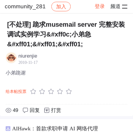
community_281
登录
频道
加入
帖子详情
社区
community_281
[不处理] 跪求musemail server 完整安装
调试实例学习&#xff0c;小弟急
&#xff01;&#xff01;&#xff01;
niurenjie
2010-11-17
小弟跪谢
给本帖投票
49
回复
打赏
AIHawk：首款求职申请 AI 网络代理