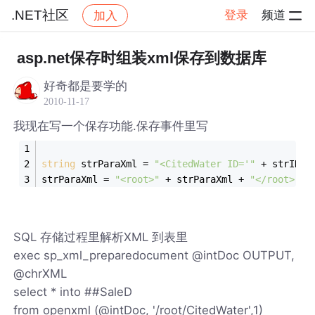
.NET社区
登录
频道
加入
帖子详情
社区
.NET社区
asp.net保存时组装xml保存到数据库
好奇都是要学的
2010-11-17
我现在写一个保存功能.保存事件里写
string
 strParaXml = 
"<CitedWater ID='"
 + strID +
strParaXml = 
"<root>"
 + strParaXml + 
"</root>"
;
SQL 存储过程里解析XML 到表里
exec sp_xml_preparedocument @intDoc OUTPUT,
@chrXML
select * into ##SaleD
from openxml (@intDoc, '/root/CitedWater',1)