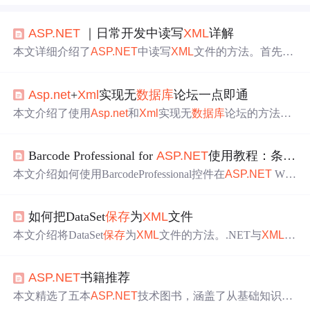
ASP.NET
｜日常开发中读写
XML
详解
本文详细介绍了
ASP.NET
中读写
XML
文件的方法。首先阐
述了
XML
的定义、结构和应用场景，接着分别介绍了使用
Xml
Document类（DOM方式）和
Xml
Reader类（流方式）
Asp.net
+
Xml
实现无
数据库
论坛一点即通
读取
XML
文件，以及使用
Xml
Document类和
Xml
Writer类写
入
XML
文件的具体操作。
本文介绍了使用
Asp.net
和
Xml
实现无
数据库
论坛的方法。
阐述了开发思路，解答了相关疑问，说明了
Xml
充当
数据
库
的优缺点。详细讲解了
XML
数据库
结构的建立，以及论
Barcode Professional for
ASP.NET
使用教程：条码图像
坛各项功能的实现，还给出了
XML
操作的代码示例，最后
提供了原代码下载。
本文介绍如何使用BarcodeProfessional控件在
ASP.NET
Web
应用程序中生成条码图像，并将其
保存
为
XML
文件中的字
节数组。通过创建DataSet对象并利用BarcodeProfessional的
如何把DataSet
保存
为
XML
文件
GetBarcodeImage方法实现。
本文介绍将DataSet
保存
为
XML
文件的方法。.NET与
XML
完
全融合，DataSet类有创建
XML
文件的方法。通过从
数据库
读取数据填入DataSet对象，再输出为
XML
文件并
保存
到磁
ASP.NET
书籍推荐
盘，还可创建相关schema文件。文中给出了
asp.net
页面文
件和后置代码文件示例。
本文精选了五本
ASP.NET
技术图书，涵盖了从基础知识到