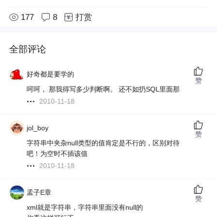
177
8
打赏
全部评论
好奇都是要学的
赞
呵呵， 那我得写多少判断啊。 还不如扔SQL里面那
2010-11-18
jol_boy
赞
字符串中夹杂null类型的值肯定是不行的，区别对待
吧！为空时不插该值
2010-11-18
孟子E章
赞
xml就是字符串，字符串里面没有null的