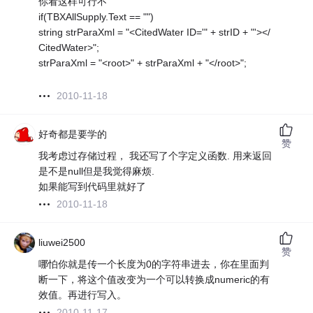
你看这样可行不
if(TBXAllSupply.Text == "")
string strParaXml = "<CitedWater ID='" + strID + "'></
CitedWater>";
strParaXml = "<root>" + strParaXml + "</root>";
2010-11-18
好奇都是要学的
赞
我考虑过存储过程， 我还写了个字定义函数. 用来返回
是不是null但是我觉得麻烦.
如果能写到代码里就好了
2010-11-18
liuwei2500
赞
哪怕你就是传一个长度为0的字符串进去，你在里面判
断一下，将这个值改变为一个可以转换成numeric的有
效值。再进行写入。
2010-11-17