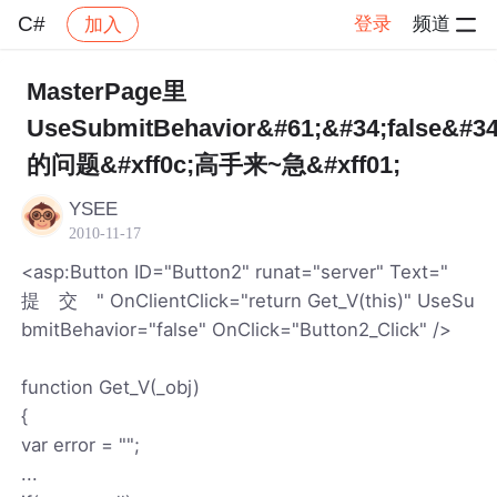
C#
登录
频道
加入
帖子详情
社区
C#
MasterPage里
UseSubmitBehavior&#61;&#34;false&#34
的问题&#xff0c;高手来~急&#xff01;
YSEE
2010-11-17
<asp:Button ID="Button2" runat="server" Text="
提 交 " OnClientClick="return Get_V(this)" UseSu
bmitBehavior="false" OnClick="Button2_Click" />
function Get_V(_obj)
{
var error = "";
...