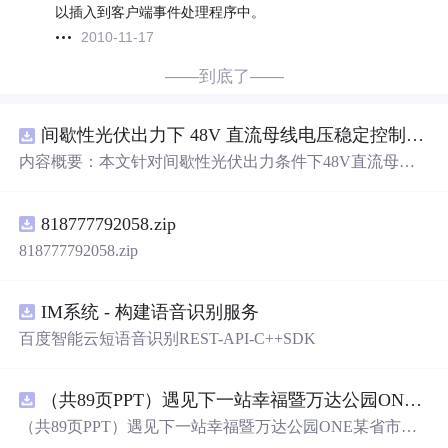
以插入到客户端事件处理程序中。
2010-11-17
——到底了——
间歇性光伏出力下 48V 直流母线电压稳定控制及储能双向充放电闭环调控体系研究（Simulink仿真实现）
内容概要：本文针对间歇性光伏出力条件下48V直流母线
电压稳定控制及储能双向充放电闭环调控
问题
，提出一种
基于离网光伏直流微网系统的协同控制体系。通过构建包
818777792058.zip
含光伏阵列、Boost型DC-DC变换器、双向DC-DC变换器
与锂离子电池储能系统的完整拓扑结构，结合光伏最大功
818777792058.zip
率点跟踪（MPPT）技术和储能系统的双向功率调节能
力，实现对功率供需失衡的有效抑制。系统采用分层控制
架构，集成电压外环与电流内环双闭环控制策略，确保在
IM系统 - 构建语音识别服务
光照强度波动、负载突变等动态工况下维持母线电压稳
百度智能云短语音识别REST-API-C++SDK
定。在Simulink环境中搭建全系统仿真模型，验证了控制策
略在多种扰动场景下的有效性与鲁棒性，显著提升了微网
在无外部电网支撑下的自主运行能力和电能质量水平。; 适
（共89页PPT）遇见下一站幸福暨万达公园ONE某省市热气球生活艺术节活动策划方案.pptx
合人群：具备电力电子、自动控制与新能源系统基础知识
（共89页PPT）遇见下一站幸福暨万达公园ONE某省市热
的电气工程及相关专业研究生、科研人员，以及从事光伏
气球生活艺术节活动策划方案.pptx