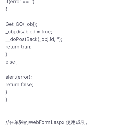
if(error == '')
{
Get_GO(_obj);
_obj.disabled = true;
__doPostBack(_obj.id, '');
return trun;
}
else{
alert(error);
return false;
}
}
//在单独的WebForm1.aspx 使用成功。