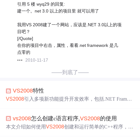
引用 5 楼 wyq29 的回复:
建一个。net 3.0 以上的项目里 就可以用了
我用VS 2008建了一个网站，应该是.NET 3.0以上的项
目吧？
[/Quote]
在你的项目中右击，属性，看看.net framework 是几
点零的
2010-11-17
——到底了——
VS
2008
特性
VS
2008
引入多项新功能提升开发效率，包括.NET Framew
ork重定向支持、ASP.NET AJAX改进、Web开发体验优
化、编程语言增强及
LINQ
支持等。此外，还支持.NET Fra
vs
2008
怎么创建c语言程序,
VS
2008
的使用
mework 2.0/3.0/3.5多版本开发。
本文介绍如何使用
VS
2008
创建和运行简单的C++程序，涵
盖从安装到编写、编译及调试的基本步骤，并概述了
VS
20
08
提供的高级功能。