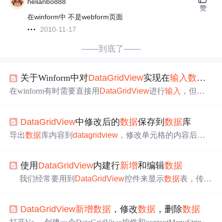
helianbo888
赞
在winform中 不是webform页面
2010-11-17
——到底了——
关于Winform中对
DataGridView
实现在
输入
数据
时
在winform有时需要直接用
DataGridView
进行
输入
，但是
在
输入
时不希望
数据
行上下滚动，只能定位在当前。 在编
修
数据
时有时是
新增
一行
会在最后
一行
，有时只是编修其
DataGridView
中修改后的
数据
保存到
数据
库
中的某
一行
，可以用如下方法实现。 1
新增
时的代码如
下，
新增
后把最后
一行
定位为当前行： private void tbAdd_
导出
数据
库内容到
datagridview
，修改单元格的内容后变
Click(object sender, EventArgs e) { ...
为蓝色，点击保存按钮后
数据
保存到
数据
库中，提示修改
成功，单元格内容恢复为白色。昨天在网上看到的，很实
使用
DataGridView
内建行
新增
和编辑
数据
用。 private void treeView1_AfterSelect(object sender, TreeVie
wEventArgs e) { DataRow dr = (DataRow)t...
我们经常要用到
DataGridView
控件来显示
数据
表，传统
的
新增
和编辑一条
数据
的方式是
新增
数据
后刷新
DataGrid
View
来显示，或选中一条
数据
来进行编辑，保存。这对于
DataGridView
新增
数据
，修改
数据
，删除
数据
维护一张
数据
表来说很常见也很好用，但如果在一个界面
里面同时有很多待编辑的
数据
，里面可能有TextBox、Drop