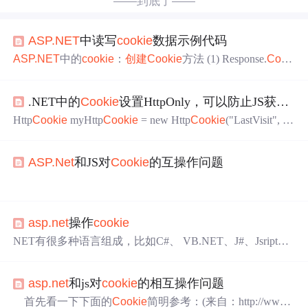
——到底了——
ASP.NET
中读写
cookie
数据示例代码
ASP.NET
中的
cookie
：
创建
Cookie
方法 (1) Response.
Cook
ie
s["userName"].Value = “admin"; Response.
Cookie
s[“userNa
me”].Expires = DateTime.Now.AddDays(1); //如果不设置失效
.NET中的
Cookie
设置HttpOnly，可以防止JS获取
Co
时间,
Cookie
信息不会写到用户硬盘,浏览器关闭将会丢
弃。
ASP.NET
Http
Cookie
myHttp
Cookie
= new Http
Cookie
("LastVisit", D
ateTime.Now.ToString()); myHttp
Cookie
.Name = "MyH
ttp
Cookie
"; //中文编码，防止js获取的
Cookie
值
是乱
ASP.Net
和JS对
Cookie
的互操作问题
码，编码之后再解码就不会出现乱码，当然在实际中使用
的时候是不需要编码的
ASP.Net
和JS对
Cookie
的互操作问题
最近被
Cookie
的问题缠绕了好几天，由于项目的需
asp.net
操作
cookie
要，客户端和服务器端都得操作
Cookie
，而且服务器端的
Cookie
都是带有子键的，以前做客户端读取，设置和删除
NET有很多种语言组成，比如C#、 VB.NET、J#、Jsript、
Cookie
的代码（偷懒），都是google下来的，并且都是无
Managed C++，但是都是运行在.NET FrameWork Run Time
子键形式:name=value格式的，于是乎，在没有彻底弄清楚
底下的。在
ASP.NET
中，我们会遇到像Session，Applicatio
Cookie
之前，对copy下来的代码进行了少许的修改，便用
asp.net
和js对
cookie
的相互操作问题
n以及Cache这些对象，为了有效地在web应用中有效地使
到了自己的网站上面去，最后很是郁闷，一连好几天都是
用它们，理解他们之间的不同对我们来说非常重要。C#是
首先看一下下面的
Cookie
简明参考：(来自：http://www.