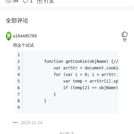
54
1
打赏
全部评论
a184485789
赞
用这个试试
        function getCookie(objName) {//获
            var arrStr = document.cookie.spli
            for (var i = 0; i < arrStr.length
                var temp = arrStr[i].split("=
                if (temp[2] == objName) retur
            }
        }
2010-11-24