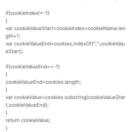
if(cookieIndex!=-1)
{
var cookieValueStart=cookieIndex+cookieName.len
gth+1;
var cookieValueEnd=cookies.indexOf(";",cookieValu
eStart);
if(cookieValueEnd==-1)
{
cookieValueEnd=cookies.length;
}
var cookieValue=cookies.substring(cookieValueStar
t,cookieValueEnd);
}
return cookieValue;
}