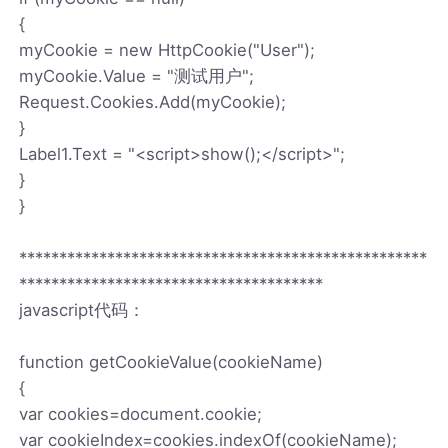
{
myCookie = new HttpCookie("User");
myCookie.Value = "测试用户";
Request.Cookies.Add(myCookie);
}
Label1.Text = "<script>show();</script>";
}
}
***************************************************
**************************************
javascript代码：
function getCookieValue(cookieName)
{
var cookies=document.cookie;
var cookieIndex=cookies.indexOf(cookieName);