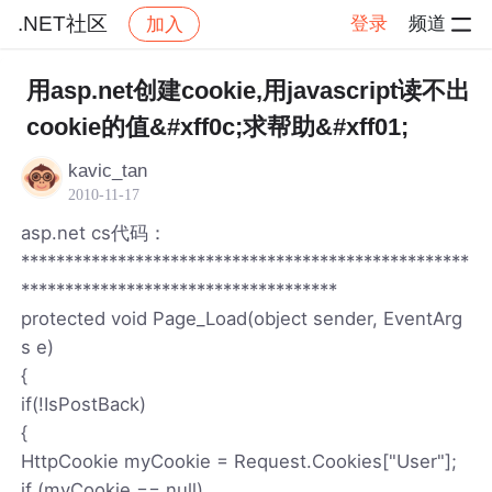
.NET社区
登录
频道
加入
帖子详情
社区
.NET社区
用asp.net创建cookie,用javascript读不出
cookie的值&#xff0c;求帮助&#xff01;
kavic_tan
2010-11-17
asp.net cs代码：
***************************************************
************************************
protected void Page_Load(object sender, EventArg
s e)
{
if(!IsPostBack)
{
HttpCookie myCookie = Request.Cookies["User"];
if (myCookie == null)