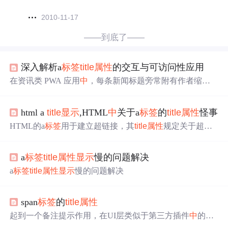
2010-11-17
——到底了——
深入解析a
标签
title
属性
的交互与可访问性应用
在资讯类 PWA 应用
中
，每条新闻标题旁常附有作者缩写
（如“@zhang”）。通过长按可查看完整介绍：
JS 解析 JSO
N 数据并生成卡片：});优势：避免跳转个人主页，降低跳
html a
title
显示
,HTML
中
关于a
标签
的
title
属性
怪事
出率。
HTML的a
标签
用于建立超链接，其
title
属性
规定关于超链
接元素的额外信息，即提供额外的提示信息。有代码如
下：无标题文档 看看啊！第一层 第二层 看看啊！第一层
a
标签
title
属性
显示
慢的问题解决
第二层 看看啊！第一层 第二层 看看啊！第一层 第二层 看
看啊！第一层 第二层 看看啊！ 看看啊！第一层 看看啊！
a
标签
title
属性
显示
慢的问题解决
第一层 第二层 第一层 第一层 第一层 第一层 第一层 看看
啊！ 看看啊！ 看看啊！ 看看啊！ 看看啊！...
span
标签
的
title
属性
起到一个备注提示作用，在UI层类似于第三方插件
中
的悬
浮文字提示气泡，在sapn
标签
上面悬停几秒就能看到
title
里