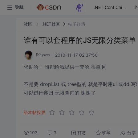
全
导航
.NET Conf China
社区
.NET社区
帖子详情
谁有可以套程序的JS无限分类菜单
2010-11-17 02:37:50
lbhywcs
求助哈！ 谁能给我提供一套哈 很急啊
不是要 dropList 或 tree型的 就是平时用ul 或d
可以进行递归 无限查询的 谢谢了
给本帖投票
193
3
打赏
分享
收藏