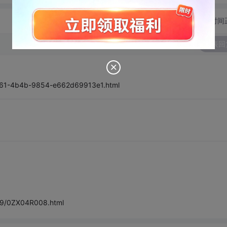
切换为时间
发表回
e961-4b4b-9854-e662d69913e1.html
/0ZX04R008.html