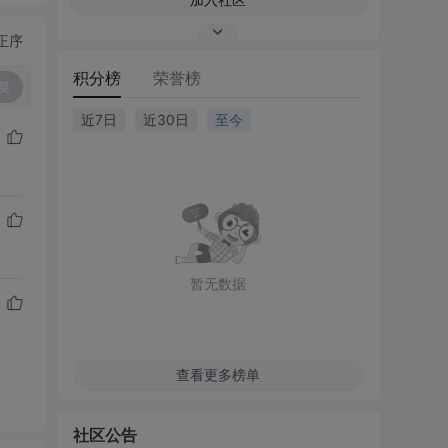
正序
积分榜
荣誉榜
复
近7日
近30日
至今
暂无数据
查看更多榜单
社区公告