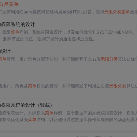
分类
菜单
何利用jQuery将该树形结构展示为HTML列表，实现
无限
分类
菜单
效
的权限系统的设计
、权限
菜单
样例、系统权限表设计，以及如何优化T_SYSTEM_MENU表
、删除节点的方法，强调了设计的通用性和适应性。
计 .
菜单
管理、用户角色分配等功能，并详细解释了左右值
无限
分类
算法在优
括用户、角色及
菜单
权限的管理，并详细阐述了利用左右值
无限
分类
算法
的权限系统的设计（转载）
括权限表设计、系统权限
菜单
样例、基于数据库的系统权限表设计、权限
现算法优化系统
菜单
结构，以及如何通过数据库操作实现权限的动态配置