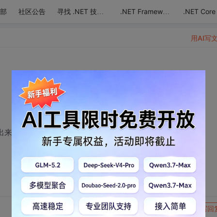
部
社区公告
.NET Core
寻找 .NET 技术达人
.NET Framework
用AI写
d 写出来的无限菜单
转发到动态
举报
写回