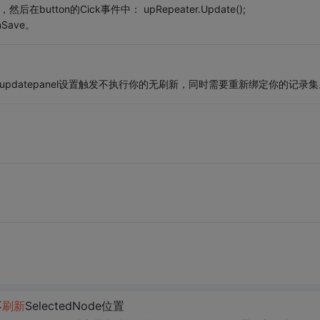
l，然后在button的Cick事件中： upRepeater.Update();
nSave。
在updatepanel设置触发不执行你的无刷新，同时需要重新绑定你的记录集
不
刷新
SelectedNode位置