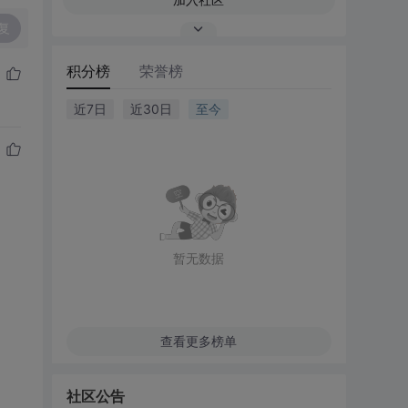
复
积分榜
荣誉榜
近7日
近30日
至今
暂无数据
查看更多榜单
社区公告