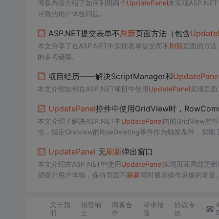
博客内容介绍了如何利用两个
Update
Panel
来实现ASP.NE
导致的用户体验问题。
ASP.NET提交表单不
刷新
页面方法（包含
Update
本文分享了在ASP.NET中实现表单提交而不
刷新
页面的方法
的参考链接。
项目经历——解决ScriptManager和
Update
Pane
本文介绍如何在ASP.NET项目中使用
Update
Panel
实现页面
Update
Panel
控件中使用GridView时，RowCom
本文介绍了解决ASP.NET中
Update
Panel
内的GridVie
性，指定Gridview的RowDeleting事件作为触发条件，实
Update
Panel
无
刷新
弹出窗口
本文介绍在ASP.NET中使用
Update
Panel
实现页面局部更新
望提升用户体验，保持页面不
刷新
同时展示操作反馈的场景
关于我
招贤纳
商务合
寻求报
协议专
们
士
作
道
区