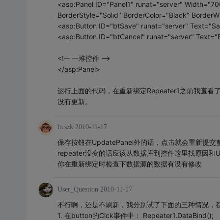
<asp:Panel ID="Panel1" runat="server" Width="7
BorderStyle="Solid" BorderColor="Black" BorderW
<asp:Button ID="btSave" runat="server" Text="Sa
<asp:Button ID="btCancel" runat="server" Text="E
<!-- 一堆控件 -->
</asp:Panel>
运行上面的代码，在重新绑定Repeater1之前我查看了D
没有更新。
ltcszk
2010-11-17
保存按钮在UpdatePanel外的话，点击就会重新提交
repeater没变的话应该从数据库到控件这里找原因和Upd
你在重新绑定时检查下数据源的数据有没有修改
User_Question
2010-11-17
不行啊，还是不刷新，我分别试了下面的三种情况，
1. 在button的Cick事件中： Repeater1.DataBind();