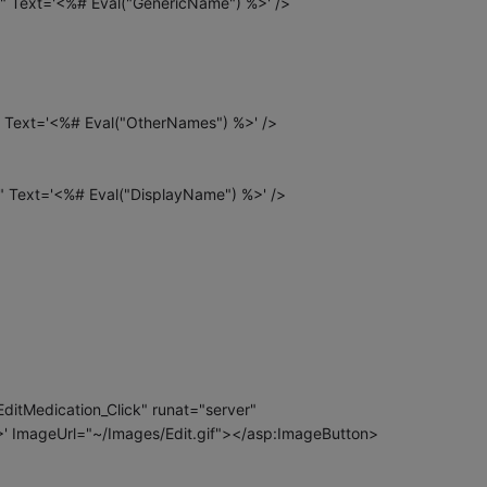
" Text='<%# Eval("GenericName") %>' />
 Text='<%# Eval("OtherNames") %>' />
" Text='<%# Eval("DisplayName") %>' />
ditMedication_Click" runat="server"
 ImageUrl="~/Images/Edit.gif"></asp:ImageButton>