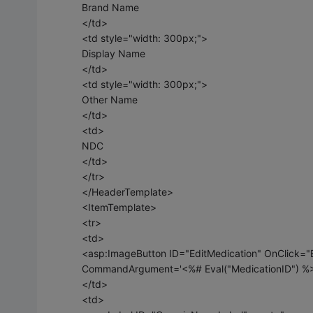
Brand Name
</td>
<td style="width: 300px;">
Display Name
</td>
<td style="width: 300px;">
Other Name
</td>
<td>
NDC
</td>
</tr>
</HeaderTemplate>
<ItemTemplate>
<tr>
<td>
<asp:ImageButton ID="EditMedication" OnClick="E
CommandArgument='<%# Eval("MedicationID") %>'
</td>
<td>