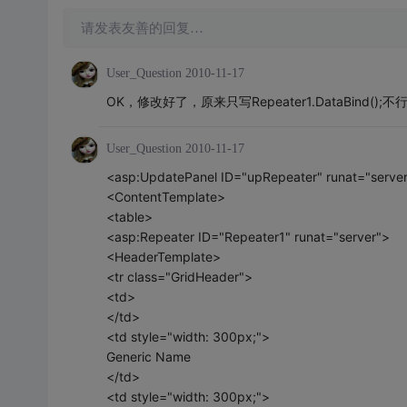
请发表友善的回复…
User_Question
2010-11-17
OK，修改好了，原来只写Repeater1.DataBind()
User_Question
2010-11-17
<asp:UpdatePanel ID="upRepeater" runat="serve
<ContentTemplate>
<table>
<asp:Repeater ID="Repeater1" runat="server">
<HeaderTemplate>
<tr class="GridHeader">
<td>
</td>
<td style="width: 300px;">
Generic Name
</td>
<td style="width: 300px;">