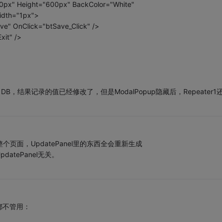
00px" Height="600px" BackColor="White"
idth="1px">
ve" OnClick="btSave_Click" />
xit" />
B，结果记录的值已经修改了，但是ModalPopup隐藏后，Repeater1
整个页面，UpdatePanel里的东西全会重新生成
atePanel无关。
都不管用：