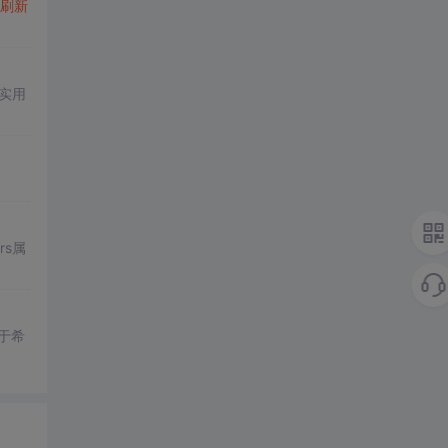
刷新
了实用
ers属
于希