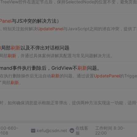
T TreeView控件在选定节点后，保持SelectedNode的位置不变，避免页面
Panel
与JS冲突的解决方法）
，特别关注如何解决
Update
Panel
与JavaScript之间的潜在冲突，提供
l
局部
刷新
以及不弹出对话框问题
局部
刷新
，并通过具体案例讲解其配置与常见问题解决方法。
mand事件执行删除后，GridView不
刷新
问题。
w控件在执行删除操作后无法自动
刷新
的问题。通过设置
Update
Panel
的Trigg
现了局部
刷新
。
时，如何确保消息提示框能正常弹出，提供两种方法实现这一功能，适用
。
400-660-
在线客
工作时间 8:30-
kefu@csdn.net
0108
服
22:00