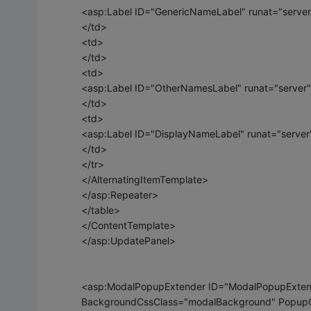
<asp:Label ID="GenericNameLabel" runat="server
</td>
<td>
</td>
<td>
<asp:Label ID="OtherNamesLabel" runat="server"
</td>
<td>
<asp:Label ID="DisplayNameLabel" runat="server
</td>
</tr>
</AlternatingItemTemplate>
</asp:Repeater>
</table>
</ContentTemplate>
</asp:UpdatePanel>
<asp:ModalPopupExtender ID="ModalPopupExtende
BackgroundCssClass="modalBackground" PopupCon