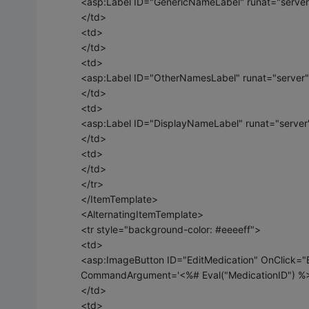
<asp:Label ID="GenericNameLabel" runat="server
</td>
<td>
</td>
<td>
<asp:Label ID="OtherNamesLabel" runat="server"
</td>
<td>
<asp:Label ID="DisplayNameLabel" runat="server
</td>
<td>
</td>
</tr>
</ItemTemplate>
<AlternatingItemTemplate>
<tr style="background-color: #eeeeff">
<td>
<asp:ImageButton ID="EditMedication" OnClick="E
CommandArgument='<%# Eval("MedicationID") %>'
</td>
<td>