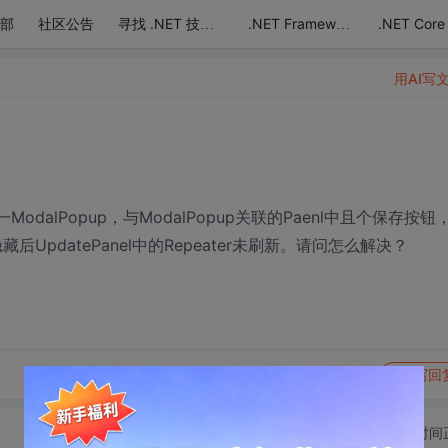
部
社区公告
.NET Core
寻找 .NET 技术达人
.NET Framework
用AI写
el外有一ModalPopup，与ModalPopup关联的Paenl中且个保存按钮
后UpdatePanel中的Repeater未刷新。请问怎么解决？
转发到动态
举报
写回
切换为时间