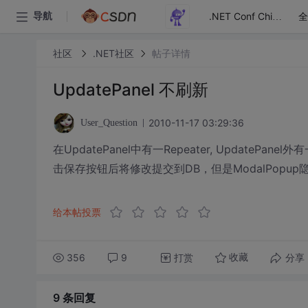
全
导航
.NET Conf China
社区
.NET社区
帖子详情
UpdatePanel 不刷新
2010-11-17 03:29:36
User_Question
在UpdatePanel中有一Repeater, UpdatePan
击保存按钮后将修改提交到DB，但是ModalPopup隐藏
给本帖投票
356
9
打赏
分享
收藏
9 条
回复