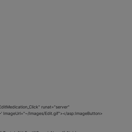
ditMedication_Click" runat="server"
 ImageUrl="~/Images/Edit.gif"></asp:ImageButton>