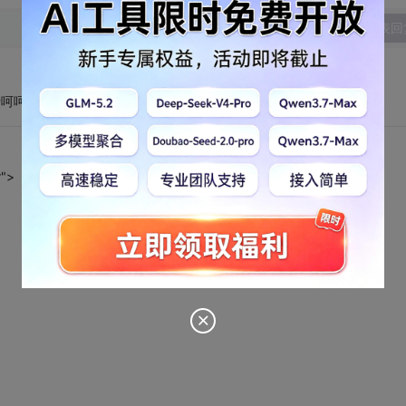
发表回
;不行呵呵。这就结帖。
r">