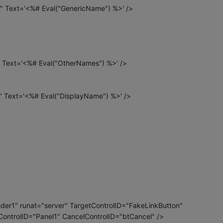
" Text='<%# Eval("GenericName") %>' />
 Text='<%# Eval("OtherNames") %>' />
" Text='<%# Eval("DisplayName") %>' />
r1" runat="server" TargetControlID="FakeLinkButton"
trolID="Panel1" CancelControlID="btCancel" />