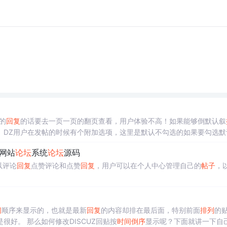
的
回复
的话要去一页一页的翻页查看，用户体验不高！如果能够倒默认叙
。DZ用户在发帖的时候有个附加选项，这里是默认不勾选的如果要勾选默
网站
论坛
系统
论坛
源码
以评论
回复
点赞评论和点赞
回复
，用户可以在个人中心管理自己的
帖子
，
间
顺序来显示的，也就是最新
回复
的内容却排在最后面，特别前面
排列
的
的内容，这对于用户体验和SEO优化来说都不是很好。 那么如何修改DISCUZ回贴按
时间
倒序
显示呢？下面就讲一下自