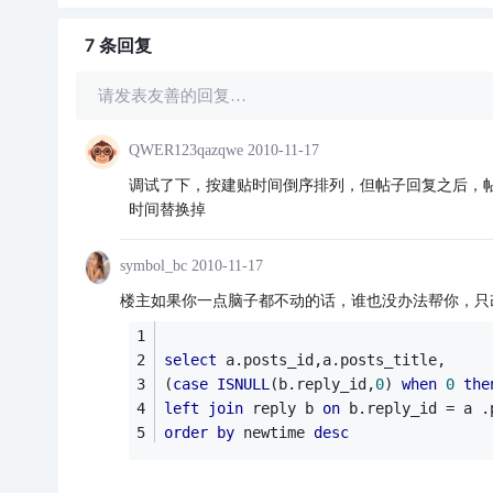
7 条
回复
请发表友善的回复…
QWER123qazqwe
2010-11-17
调试了下，按建贴时间倒序排列，但帖子回复之后，
时间替换掉
symbol_bc
2010-11-17
楼主如果你一点脑子都不动的话，谁也没办法帮你，只
select
 a.posts_id,a.posts_title,
(
case
ISNULL
(b.reply_id,
0
) 
when
0
the
left
join
 reply b 
on
 b.reply_id = a .
order
by
 newtime 
desc