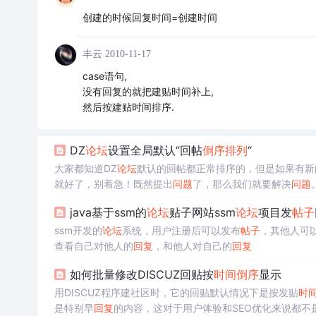
创建的时候回复时间=创建时间
丰云
2010-11-17
case语句,
没有回复的就把建贴时间补上,
然后按建贴时间排序.
DZ
论坛
设置全局默认“回帖
倒序
排列
“
大家都知道DZ
论坛
默认的回帖都正常排序的，但是如果有新
就好了，别着急！既然提出
问题
了，那么我们就要解决
问题
话需要修改文件才行。 打开template/default/forum/post_editor_attribute.htm 文件 查找搜索关键词 "post_descviewdefault" 复制 <la
java基于ssm的
论坛
贴子网站ssm
论坛
项目发
帖子
bel for="ordertype..
ssm开发的
论坛
系统，用户注册后可以发布
帖子
，其他人可
查看自己对他人的
回复
，和他人对自己的
回复
如何批量修改DISCUZ回贴按
时间
倒序
显示
用DISCUZ程序建社区时，它的回贴默认情况下是按发贴
时
是特别早
回复