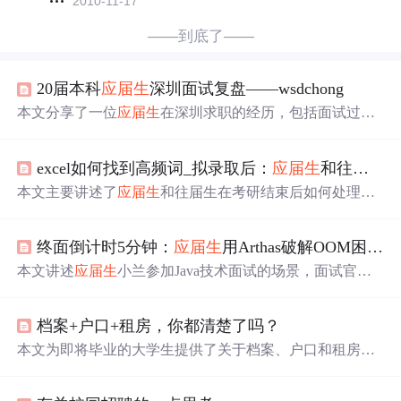
2010-11-17
——到底了——
20届本科
应届生
深圳面试复盘——wsdchong
本文分享了一位
应届生
在深圳求职的经历，包括面试过
程、培训机构接触及租房心得，揭示了求职路上的挑战与
策略。
excel如何找到高频词_拟录取后：
应届生
和往届生档案哪里找；重灾院校区；高频词背诵表...
本文主要讲述了
应届生
和往届生在考研结束后如何处理档
案，包括调档函、档案留存学校、人才市场托管等。同时
提到了一些重灾院校区的考研竞争情况，如北京航空航天
终面倒计时5分钟：
应届生
用Arthas破解OOM困局，P8考官紧盯FullGC日志
大学英语笔译、天津大学全日制会计硕士和南京大学法律
(非法学)等专业，复试竞争激烈。此外，还分享了考研云
本文讲述
应届生
小兰参加Java技术面试的场景，面试官
询
督学班高频词背诵表的资源链接，为备考者提供学习资
问
JVM内存管理、HashMap工作原理、Spring和SpringBoot
料。
区别等问题，小兰回答多采用比喻但不够准确。最后总结
档案+户口+租房，你都清楚了吗？
了相关技术知识，肯定了小兰的积极态度，也指出技术面
试需注重准确性和专业性。
本文为即将毕业的大学生提供了关于档案、户口和租房的
实用指南。详细解释了
三方
协议
、报到证的作用，档案处
理方式，户口迁移流程，以及租房时的注意事项和合同签