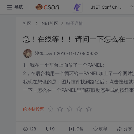
全
导航
.NET Conf China
社区
.NET社区
帖子详情
急！在线等！！ 请问一下怎么在一
2010-11-17 05:09:32
沙伽more
1、我在一个前台上面放了一个PANEL;
2，在后台我用一个循环给一PANEL加上了一个图
我现在想做的是；图片控件找到路径后；点击按纽就
一下；怎么在一个PANEL里面获取动态生成的按纽
给本帖投票
128
9
打赏
分享
收藏