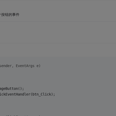
个按钮的事件
sender, EventArgs e)
ageButton();
ickEventHandler(btn_Click);