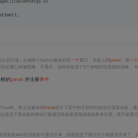
ageClickEventArgs e)
ption();
白色区域；左侧每个button都会对应
一个
窗口，并嵌入到
panel
；第
一个
上，其他button对应的窗口将被隐
ground.Controls.Clear(...
框的
panel
并注册
事件
置为True时，那么当窗体或
Panel
容不下其中的子控件时就会出现滚动条，通
默认情况下滚动条的移动只能通过鼠标直接拖动滚动条来实现，而不能通
功能。滚动鼠标的滚轮，触发的是窗体或控件上
发现直接add后没反应不显示出来，但是改变下窗口大小就显示出来了。