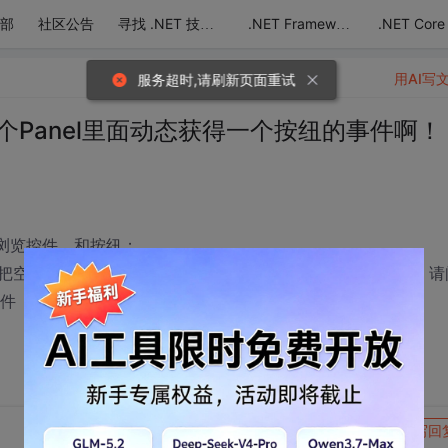
部
社区公告
.NET Core
寻找 .NET 技术达人
.NET Framework
用AI写
服务超时,请刷新页面重试
个Panel里面动态获得一个按纽的事件啊！
片浏览控件，和按纽；
把空上图存入数据库；可是我现在找不到这个按纽的事件了，请
事件
转发到动态
举报
写回