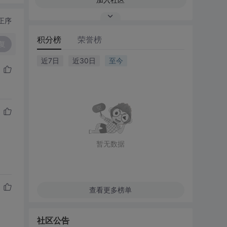
正序
积分榜
荣誉榜
复
近7日
近30日
至今
暂无数据
查看更多榜单
社区公告