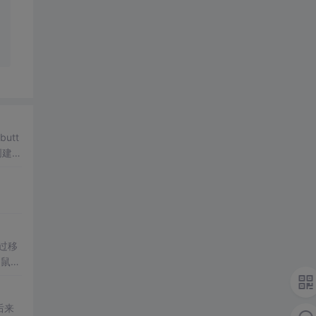
butt
藏，不显示，这样就实现了5个按钮对应页面的切换。 创建
一
过移
过鼠标
后来