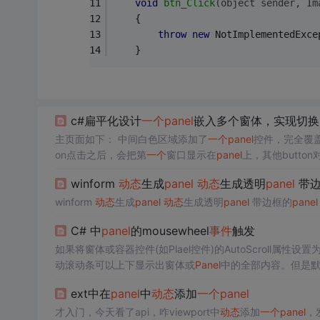
void
btn_Click
(object sender, Im
    {
throw
new
 NotImplementedExce
    }
c#扁平化设计
一个
panel
嵌入多个窗体，实现切换
主页面如下： 中间白色区域添加了
一个
panel
控件，完全覆盖
on点击之后，会把第
一个
窗口显示在
panel
个
类： private void Control_Add(Form form) {
panel
_back
winform
动态
生成
panel
动态
生成透明
panel
带边
winform
动态
生成
panel
动态
生成透明
panel
带边框的
panel
C# 中
panel
的mousewheel
事件
触发
如果将窗体或容器控件(如Plael控件)的AutoScroll属性设
动滚动条可以上下显示出窗体或
Panel
中的全部内容。但是
的滚轮来实现上下移动，因此需要手动添加代码来实现这个
ext中在
panel
中
动态
添加
一个
panel
才入门，今天看了api，咋viewport中
动态
添加
一个
panel
，