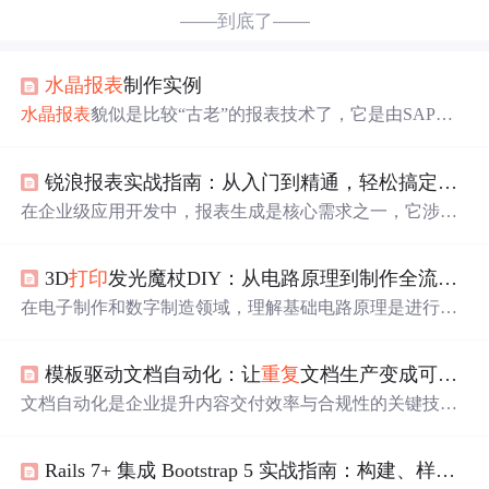
——到底了——
水晶报表
制作实例
水晶报表
貌似是比较“古老”的报表技术了，它是由SAP公
司开发的报表产品，通过安装开发包可以在VS中集成Cryst
all Reports设计器。通过可视化的设计和操作，可以完成报
锐浪报表实战指南：从入门到精通，轻松搞定企业级报表开发
表的制作。正好最近有空帮朋友一个小忙，他也提到了使
用
水晶报表
技术完成报表的批量
打印
和导出。N年不用
水
在企业级应用开发中，报表生成是核心需求之一，它涉及
晶报表
了，正好练练手。 开发工具我们选用目前主流的VS
将数据库中的结构化数据转化为清晰、可
打印
的业务单据
2010旗舰版。VS2010默认是不集成
水晶报表
的，需要安装
和统计图表。其原理在于实现数据与样式的分离，通过可
开发包C...
3D
打印
发光魔杖DIY：从电路原理到制作全流程详解
视化设计器定义布局，再动态绑定数据源进行填充。这项
技术的价值在于大幅提升开发效率与维护性，使格式调整
在电子制作和数字制造领域，理解基础电路原理是进行创
无需修改代码，降低了迭代成本。常见的应用场景包括进
意实践的第一步。电路的核心在于构建一个完整的电流回
销存系统、ERP、OA中的各类业务单据、统计报表及图表
路，通过电源、负载（如LED）、控制元件（如开关）和
混排。本文聚焦于锐浪报表（Grid++Report）这一轻量级.
模板驱动文档自动化：让
重复
文档生产变成可配置的流水线
必要的保护元件（如限流电阻）协同工作，将电能转化为
NET报表组件，通过详解其核心概念、设计器使用、分组
光能、动能等其他形式。掌握电压、电流和欧姆定律等概
文档自动化是企业提升内容交付效率与合规性的关键技术
统计、主从表构建及在WinForm、ASP
念，不仅能确保电子设备稳定可靠运行，更是实现功能创
路径，其核心在于将
重复
性文档转化为结构化、可复用、
新的技术基石。这些知识在智能硬件、可穿戴设备和互动
带业务逻辑的智能模板。它基于模板定义内容骨架、数据
艺术装置等场景中具有广泛应用价值。本文以制作一支会
Rails 7+ 集成 Bootstrap 5 实战指南：构建、样式、JS 与部署全链路
占位符、条件渲染和样式规则，通过数据映射实现动态装