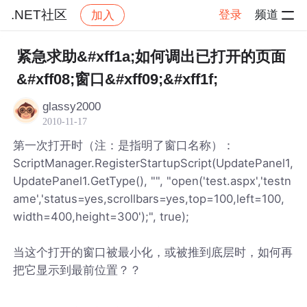
.NET社区
登录
频道
加入
帖子详情
社区
.NET社区
紧急求助&#xff1a;如何调出已打开的页面
&#xff08;窗口&#xff09;&#xff1f;
glassy2000
2010-11-17
第一次打开时（注：是指明了窗口名称）：
ScriptManager.RegisterStartupScript(UpdatePanel1,
UpdatePanel1.GetType(), "", "open('test.aspx','testn
ame','status=yes,scrollbars=yes,top=100,left=100,
width=400,height=300');", true);
当这个打开的窗口被最小化，或被推到底层时，如何再
把它显示到最前位置？？