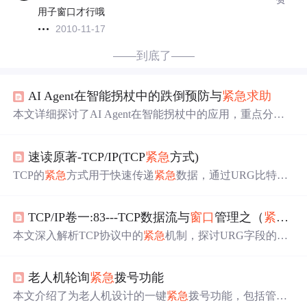
用子窗口才行哦
2010-11-17
——到底了——
AI Agent在智能拐杖中的跌倒预防与
紧急
求助
本文详细探讨了AI Agent在智能拐杖中的应用，重点分析
了传感器技术和机器学习算法在跌倒预防与
紧急
求助
中的
实现。文章从AI Agent的基本概念出发，深入讲解了核心
速读原著-TCP/IP(TCP
紧急
方式)
原理、系统架构设计、项目实战以及实际案例分析，为智
能拐杖的设计和优化提供了理论与实践指导。
TCP的
紧急
方式用于快速传递
紧急
数据，通过URG比特和
紧急
指针标识。虽然常被误解为带外数据，实际上TCP仅
提供
紧急
指针，不处理数据内容。常见应用如Telnet和FTP
TCP/IP卷一:83---TCP数据流与
窗口
管理之（
紧急
机
中的中断或退出操作。当接收方
窗口
关闭时，TCP仍能发
送
紧急
数据，
紧急
指针会随新数据前进，可能导致旧的
紧
本文深入解析TCP协议中的
紧急
机制，探讨URG字段的功
急
指针丢失。
能与工作原理，包括发送端和接收端的行为，以及
紧急
指
针的含义与作用。通过实例演示
紧急
模式下的数据传输过
老人机轮询
紧急
拨号功能
程，揭示
紧急
数据如何与正常数据流一同传输。
本文介绍了为老人机设计的一键
紧急
拨号功能，包括管理