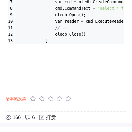
                var cmd = oledb.CreateCommand();
                cmd.CommandText = 
"select * from
                oledb.Open();
                var reader = cmd.ExecuteReader()
//...
                oledb.Close();
            }
给本帖投票
166
6
打赏