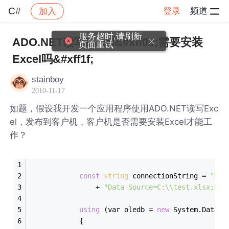
C#
登录
频道
加入
帖子详情
社区
C#
服务超时,请刷新
ADO.NET读写Excel&#xff0c;需要安装
页面重试
Excel吗&#xff1f;
stainboy
2010-11-17
如题，假设我开发一个应用程序使用ADO.NET读写Exc
el，发布到客户机，客户机是否需要安装Excel才能工
作？
const
string
 connectionString = 
"Pro
                + 
"Data Source=C:\\test.xlsx;Ext
using
 (var oledb = 
new
 System.Data.O
            {