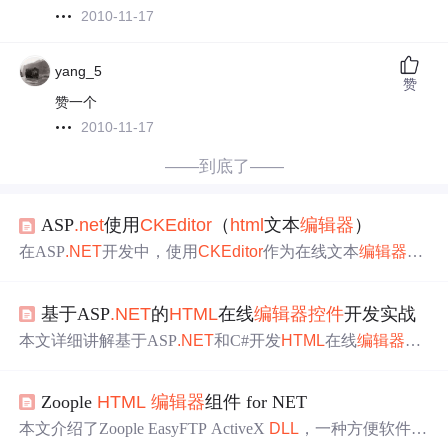
2010-11-17
yang_5
赞
赞一个
2010-11-17
——到底了——
ASP
.net
使用
CKEditor
（
html
文本
编辑器
）
在ASP
.NET
开发中，使用
CKEditor
作为在线文本
编辑器
，
可以方便地实现字体设置、颜色调整和图片插入等功能。
CKEditor
是一个易于集成且功能丰富的选择。本文介绍了
基于ASP
.NET
的
HTML
在线
编辑器
控件
开发实战
CKEditor
的下载、集成步骤，包括将
DLL
文件添加到项
目、
引用
DLL
、添加到工具箱，以及确保引入
ckeditor
文件
本文详细讲解基于ASP
.NET
和C#开发
HTML
在线
编辑器
的
夹以避免显示问题。通过设置
控件
ID，可以轻松获取
编辑
全过程，涵盖
控件
开发基础、JavaScript库集成、WYSIWY
器
中的
HTML
文本。
G实现机制、AJAX交互与内容安全处理等内容。适用于博
Zoople
HTML
编辑器
组件 for NET
客系统、CMS等用户生成内容的应用场景，帮助开发者掌
握Web富文本编辑功能的核心技术。
本文介绍了Zoople EasyFTP ActiveX
DLL
，一种方便软件开