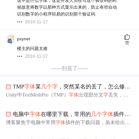
这不是什么字体，这是开发人员在写这个验证码的时
候故意将数字以那种方式显示出来的，防止有些自动
识别数字的小程序轻易的识别那个验证码
2010-11-17
pxynet
赞
楼主的问题太难
2010-11-17
——到底了——
TMP
字
体
某
几个
字
，突然某名的丢了，怎么修复？
Unity中TextMeshPro（TMP）
字
体
出现部分文
字
丢失，根
本原因是单图集容量不足。官方推荐解决方案是启用Multi
Atlas Textures（多图集纹理），使TMP在图集满载时自动
电脑中
字
体
在哪里下载，常用的
几个
字
体
插件下载
创建新图集，从而彻底避免丢
字
。操作步骤包括选中
字
体
资产，在Inspector中勾选“Multi Atlas Textures”选项，并点击
博客聚焦于电脑中常用
字
体
插件的下载问题，虽未给出具
“Update Atlas Texture”或“Generate Font Atlas”生效。
体内容，但核心围绕如何在电脑上下载常用
字
体
插件展
开，为有相关需求者提供方向。