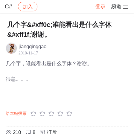
C#
登录
频道
加入
帖子详情
社区
C#
几个字&#xff0c;谁能看出是什么字体
&#xff1f;谢谢。
jiangqinggao
2010-11-17
几个字，谁能看出是什么字体？谢谢。
很急。。。
给本帖投票
210
8
打赏