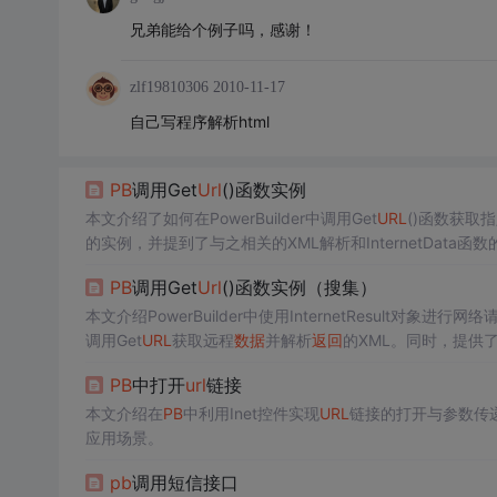
兄弟能给个例子吗，感谢！
zlf19810306
2010-11-17
自己写程序解析html
PB
调用Get
Url
()函数实例
本文介绍了如何在PowerBuilder中调用Get
URL
()函数获取
的实例，并提到了与之相关的XML解析和InternetData函
PB
调用Get
Url
()函数实例（搜集）
本文介绍PowerBuilder中使用InternetResult对象进行
调用Get
URL
获取远程
数据
并解析
返回
的XML。同时，提供
PB
中打开
url
链接
本文介绍在
PB
中利用Inet控件实现
URL
链接的打开与参数传递
应用场景。
pb
调用短信接口