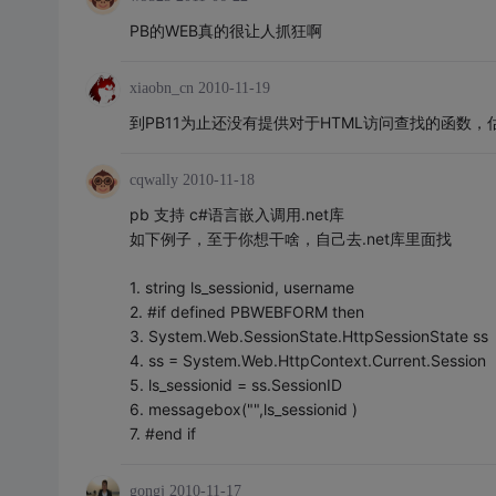
PB的WEB真的很让人抓狂啊
xiaobn_cn
2010-11-19
到PB11为止还没有提供对于HTML访问查找的函数
cqwally
2010-11-18
pb 支持 c#语言嵌入调用.net库
如下例子，至于你想干啥，自己去.net库里面找
1. string ls_sessionid, username
2. #if defined PBWEBFORM then
3. System.Web.SessionState.HttpSessionState ss
4. ss = System.Web.HttpContext.Current.Session
5. ls_sessionid = ss.SessionID
6. messagebox("",ls_sessionid )
7. #end if
gongj
2010-11-17