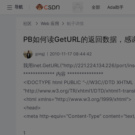
全部
Ada助手
导航
社区
Web 应用
帖子详情
PB如何读GetURL的返回数据，感谢
2010-11-17 08:44:42
gongj
我用inet.GetURL("http://221.224.134.226/port/
************* 内容 ***************
<!DOCTYPE html PUBLIC "-//W3C//DTD XHTML 1.0
"http://www.w3.org/TR/xhtml1/DTD/xhtml1-transi
<html xmlns="http://www.w3.org/1999/xhtml">
<head>
<meta http-equiv="Content-Type" content="text
1