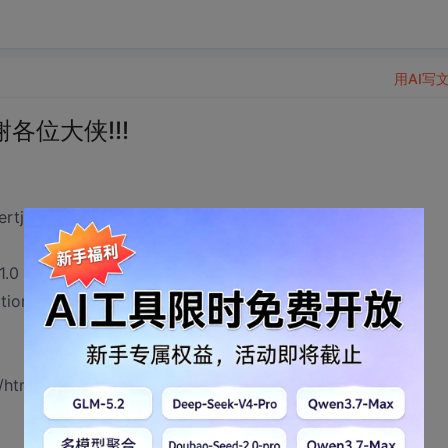
用AI写
各位大侠!!!
insertjt.asp?no=11") 得到以下数据：
 Transitional//EN"
tional.dtd">
/html; charset=UTF-8" />