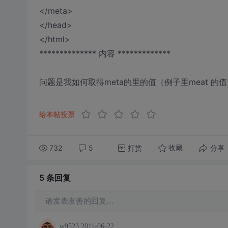
</meta>
</head>
</html>
************** 内容 *************
问题是我如何取得meta的里的值（例子里meat 的值 1），<
给本帖投票
732
5
打赏
分享
收藏
5 条
回复
请发表友善的回复…
w9523
2011-06-22