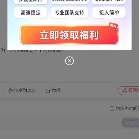
meta ../> 1 </meta>
转发到动态
举报
写回
切换为时间
发表回