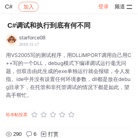
C#
登录
频道
加入
帖子详情
社区
C#
C#调试和执行到底有何不同
starforce08
2010-11-17
用VS2005写的测试程序，用DLLIMPORT调用自己用C
++写的一个DLL，debug模式下编译调试运行毫无问
题，但双击由此生成的exe单独运行就会报错，令人发
指。ide中并没有设置任何环境参数，dll都是放在debu
g目录下，在托管和非托管调试的情况下都是如此，望
高手帮忙。
给本帖投票
290
6
打赏