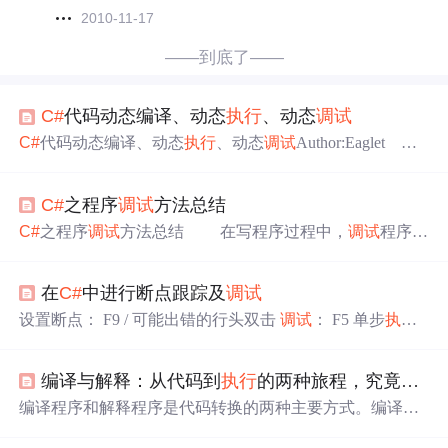
2010-11-17
——到底了——
C#
代码动态编译、动态
执行
、动态
调试
C#
代码动态编译、动态
执行
、动态
调试
Author:Eaglet 前
几天看到一篇关于.net动态编译的文章 .NET中的动态编译 ,
很受启发。在此基础上我做了一些封装，为使调用更加简
C#
之程序
调试
方法总结
单，并增加了对动态代码
调试
的支持，相同代码只编译一
次的支持，代码改动自动重新编译，代码引用文件的自动
C#
之程序
调试
方法总结 在写程序过程中，
调试
程序是
加载和手工加载等功能。 如上图，我封装的类CShar
必不可少的步骤，现总结几种
C#
程序的
调试
方法：
pProvider
（1）设置断点 所谓的断点，就是当程序运行到此处
在
C#
中进行断点跟踪及
调试
后会自动中断。设置断点的方法又两种： ①单击需要
设置断点的行，然后直接按键盘上的F9键； ②直接用
设置断点： F9 / 可能出错的行头双击
调试
： F5 单步
执行
鼠标单击需要设置断点的行前面的灰色区域即可。 在
： F10 第一次累加sum = 60 ...
设置断点的红色圆圈上右击会出现一个下拉列表，其中：
条件 指的是一个布尔类型的表达式，如果满足条件则触
编译与解释：从代码到
执行
的两种旅程，究竟
有何
发断点； 命中次数 如果满足设置的指定次数，则出发断
编译程序和解释程序是代码转换的两种主要方式。编译器
点； 筛选器 用于限制
将整个源代码一次性转换为机器码，生成独立可
执行
文