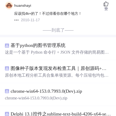
huanshayi
赞
应该找4k+的了！不过得看你在哪个地方！
2010-11-17
——到底了——
基于python的图书管理系统
这是一个基于 Python 命令行 + JSON 文件存储的简易图书
管理系统。 核心功能：围绕"图书"和"读者"实现两类实体
管理，以及它们之间的借阅关系。 图书管理：支持图书的
图像种子版本复现发布检查工具｜原创源码+测试+离线报告
添加、删除、修改、搜索（按书名/作者/ISBN），每本书
记录馆藏总数和当前可借数量。 学生管理：支持学生信息
原创本地工程分析工具合集单项资源。每个压缩包均包含
的添加、删除、搜索（按姓名/学号），每人默认最多借阅
完整 JavaScript/Node.js 源码、3 项自动化测试、可复现合
5 本。 借阅管理：借书时自动校验库存是否充足、是否超
成示例、离线 HTML/JSON/SVG 报告、1080×720 真实运
过借阅上限、是否重复借阅；还书时自动判断是否逾期
chrome-win64-153.0.7993.0(Dev).zip
行效果图、README、运行说明、功能清单、MIT License
（期限 30 天）；支持查看全部借阅记录、逾期记录和某人
及原创授权声明。Node.js 18+ 可直接运行，零第三方运行
chrome-win64-153.0.7993.0(Dev).zip
当前在借图书。 技术特点：纯 Python 标准库实现，无需安
依赖，适合开发者进行工程预检、质量审查和交付复核。
装任何第三方依赖；采用分层架构（模型层 → 持久化层
→ 业务层 → 界面层），职责清晰，易于扩展或替换（比
Delphi 13.1控件之sublime-text-build-4206-x64-setup-2.zip